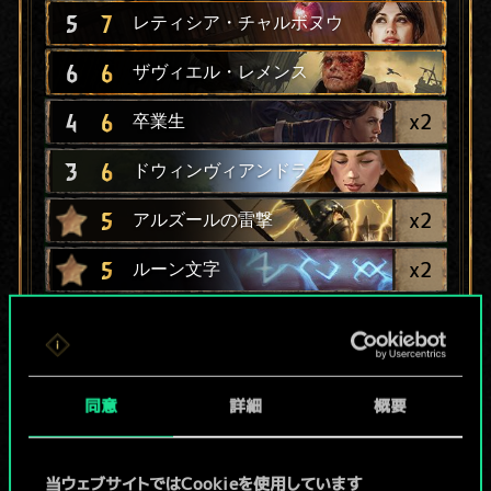
5
7
レティシア・チャルボヌウ
6
6
ザヴィエル・レメンス
x
2
4
6
卒業生
3
6
ドウィンヴィアンドラ
x
2
5
アルズールの雷撃
x
2
5
ルーン文字
5
魔法競争
4
5
アレトゥーザの魔道士
同意
詳細
概要
x
2
4
5
シントラ軍の呪い師
4
鍛錬の成果
当ウェブサイトではCookieを使用しています