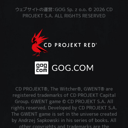
ウェブサイトの運営：GOG Sp. z o.o. © 2026 CD
PROJEKT S.A. ALL RIGHTS RESERVED
CD PROJEKT®, The Witcher®, GWENT® are
registered trademarks of CD PROJEKT Capital
Group. GWENT game © CD PROJEKT S.A. All
rights reserved. Developed by CD PROJEKT S.A.
The GWENT game is set in the universe created
by Andrzej Sapkowski in his series of books. All
other copyrights and trademarks are the