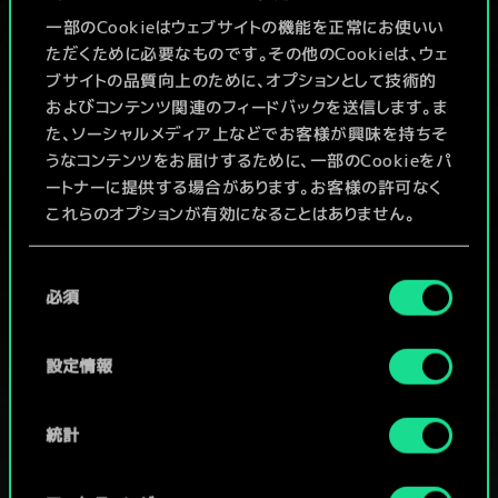
x
2
4
4
一部のCookieはウェブサイトの機能を正常にお使いい
バン・アルドの学生
ただくために必要なものです。その他のCookieは、ウェ
x
2
4
4
アレトゥーザの学生
ブサイトの品質向上のために、オプションとして技術的
およびコンテンツ関連のフィードバックを送信します。ま
た、ソーシャルメディア上などでお客様が興味を持ちそ
うなコンテンツをお届けするために、一部のCookieをパ
ートナーに提供する場合があります。お客様の許可なく
これらのオプションが有効になることはありません。
Cookieの使用およびパフォーマンスの変更点に関する
同
詳細は、下記の「設定」メニューでご確認ください。
必須
意
の
選
設定情報
択
統計