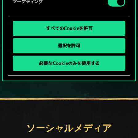
グウェントでひと勝負といかない
マーケティング
か？
PCで無料プレイ！
すべてのCookieを許可
本作はアイテム課金型の基本無料ゲームです
選択を許可
その他対応機種：
必要なCookieのみを使用する
ソーシャルメディア