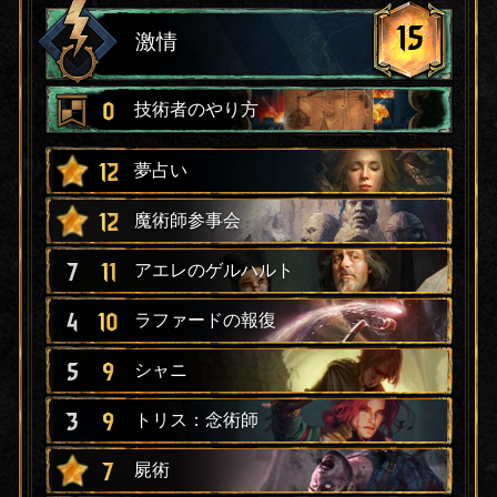
15
激情
0
技術者のやり方
12
夢占い
12
魔術師参事会
7
11
アエレのゲルハルト
4
10
ラファードの報復
5
9
シャニ
3
9
トリス：念術師
7
屍術