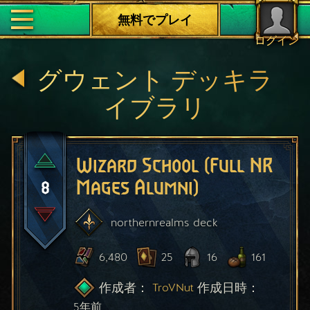
無料でプレイ
ログイン
グウェント デッキラ
イブラリ
Wizard School (Full NR
8
Mages Alumni)
northernrealms
deck
6,480
25
16
161
作成者：
作成日時：
TroVNut
5年前