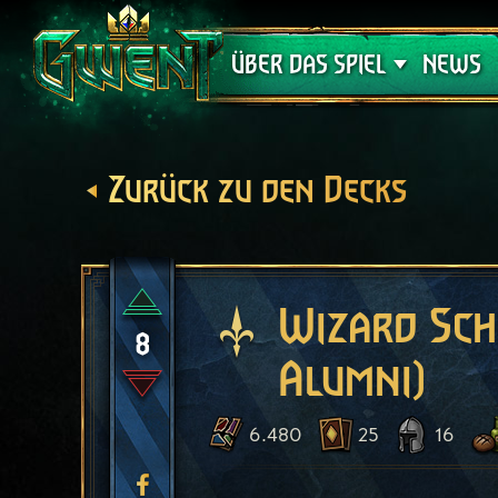
Support
ÜBER DAS SPIEL
NEWS
Zurück zu den Decks
Wizard Sch
8
Alumni)
6.480
25
16