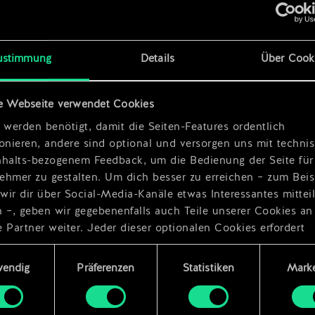
x
2
sterin
ustimmung
Details
Über Cook
x
2
x
2
e Webseite verwendet Cookies
 werden benötigt, damit die Seiten-Features ordentlich
ionieren, andere sind optional und versorgen uns mit techn
nhalts-bezogenem Feedback, um die Bedienung der Seite für
ehmer zu gestalten. Um dich besser zu erreichen – zum Beis
wir dir über Social-Media-Kanäle etwas Interessantes mittei
n –, geben wir gegebenenfalls auch Teile unserer Cookies an
 Partner weiter. Jeder dieser optionalen Cookies erfordert
dings deine Zustimmung.
ungsauswahl
wendig
Präferenzen
Statistiken
Marke
Details zu unserer Nutzung von Cookies findest du unten im
ellungen“, wo du, falls gewünscht, auch alle Einstellungen r
s Thema Cookies ändern kannst.