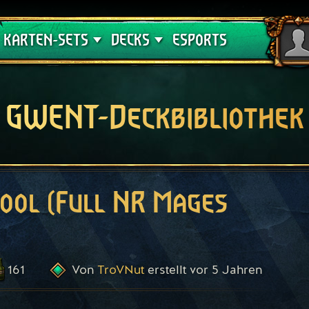
Crimson Curse
Deck-Leitfäden
KARTEN-SETS
DECKS
ESPORTS
GWENT-Deckbibliothek
ool (Full NR Mages
161
TroVNut
vor 5 Jahren
Von
erstellt