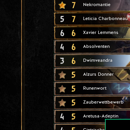
7
Nekromantie
5
7
Leticia Charbonneau
6
6
Xavier Lemmens
4
6
Absolventen
3
6
Dwimveandra
5
Alzurs Donner
5
Runenwort
5
Zauberwettbewerb
4
5
Aretusa-Adeptin