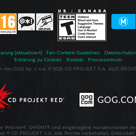
rung (aktualisiert)
Fan-Content-Guidelines
Datenschutzrich
Erklärung zu Cookies
Kontakt
Pressezentrum
en von GOG Sp. z o.o. © 2026 CD PROJEKT S.A. ALLE RE
 Witcher®, GWENT® sind eingetragene Handelsmarken der
 © CD PROJEKT S.A. Alle Rechte vorbehalten. Entwickel