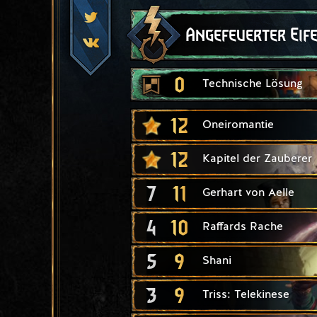
Angefeuerter Eif
0
Technische Lösung
12
Oneiromantie
12
Kapitel der Zauberer
7
11
Gerhart von Aelle
4
10
Raffards Rache
5
9
Shani
3
9
Triss: Telekinese