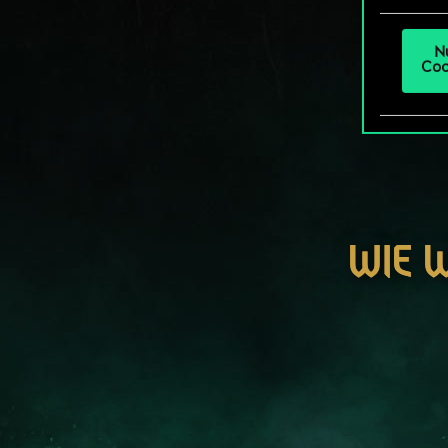
N
Coo
WIE 