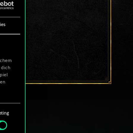
ies
ischem
 dich
piel
len
ting
 Menü
und