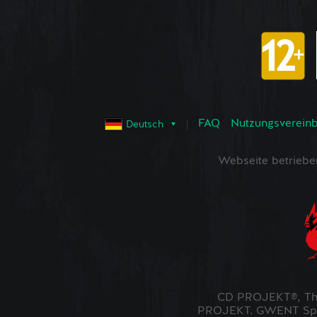
FAQ
Nutzungsvereinba
Deutsch
Webseite betrieb
CD PROJEKT®, The
PROJEKT. GWENT Spiel