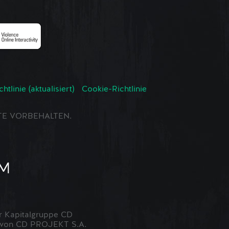
tlinie (aktualisiert)
Cookie-Richtlinie
CHTE VORBEHALTEN.
 Kapitalgruppe CD
t von CD PROJEKT S.A.