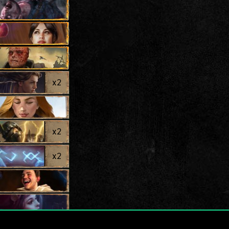
x
2
x
2
x
2