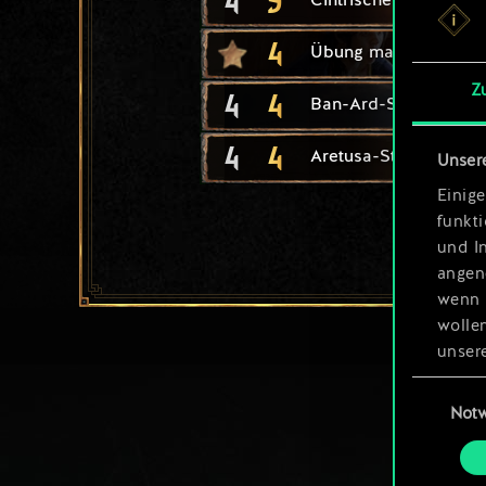
4
5
Cintrischer Zauberer
4
Übung macht die Mei
Z
4
4
Ban-Ard-Student
4
4
Aretusa-Studentin
Unser
Einige
funkt
und I
angen
wenn 
wolle
unsere
aller
Einwillig
Not
Alle 
„Einst
um da