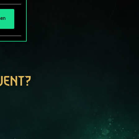
sen
WENT?