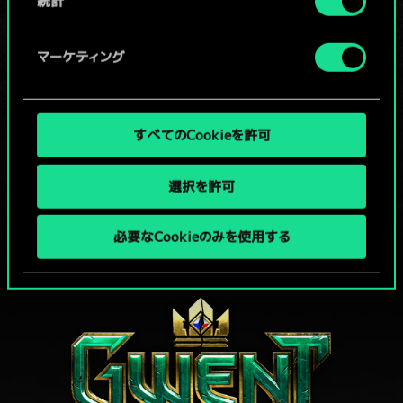
統計
x
2
4
5
猫流派ウィッチャー
x
2
4
5
ドル・ブラサンナの女魔術師
マーケティング
1
5
猫流派ウィッチャーの師
x
2
4
4
エルフの剣士
すべてのCookieを許可
x
2
4
4
ドリアードの指南役
選択を許可
必要なCookieのみを使用する