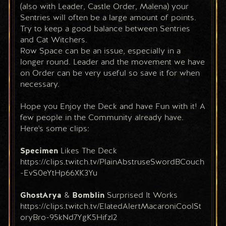
(also with Leader, Castle Order, Malena) your 
Sentries will often be a large amount of points. 
Try to keep a good balance between Sentries 
and Cat Witchers.
Row Space can be an issue, especially in a 
longer round. Leader and the movement we have 
on Order can be very useful so save it for when 
necessary. 
Hope you Enjoy the Deck and have Fun with it! A 
few people in the Community already have. 
Here's some clips:
Specimen 
Likes The Deck
https://clips.twitch.tv/PlainAbstruseSwordBCouch
-EvS0eYtHp66XK3Yu
GhostArya 
& 
Bomblin 
Surprised It Works
https://clips.twitch.tv/ElatedAlertMacaroniCoolSt
oryBro-95kNd7YgK5Hifzl2