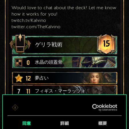
Would love to chat about the deck! Let me know 
how it works for you!
twitch.tv/Kalvino
twitter.com/TheKalvino
15
ゲリラ戦術
0
水晶の頭蓋骨
12
夢占い
7
11
フィギス・マーラッツォ
5
10
レイダのゲズラス
9
森の呼び声
同意
詳細
概要