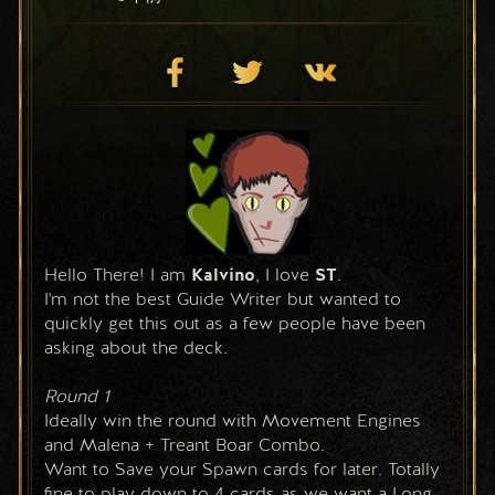
Hello There! I am 
Kalvino
, I love 
ST
. 
I'm not the best Guide Writer but wanted to 
quickly get this out as a few people have been 
asking about the deck.
Round 1 
Ideally win the round with Movement Engines 
and Malena + Treant Boar Combo. 
Want to Save your Spawn cards for later. Totally 
fine to play down to 4 cards as we want a Long 