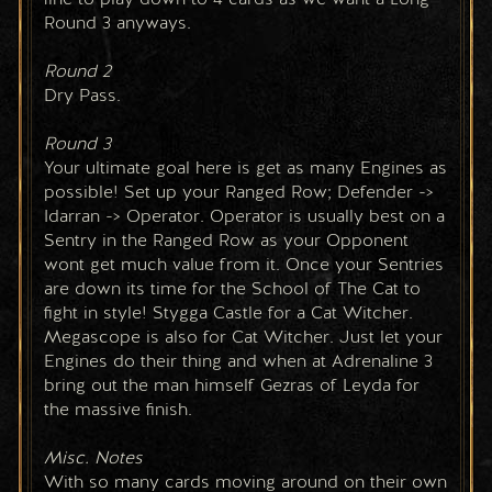
Round 3 anyways.
Round 2 
Dry Pass. 
Round 3
Your ultimate goal here is get as many Engines as 
possible! Set up your Ranged Row; Defender -> 
Idarran -> Operator. Operator is usually best on a 
Sentry in the Ranged Row as your Opponent 
wont get much value from it. Once your Sentries 
are down its time for the School of The Cat to 
fight in style! Stygga Castle for a Cat Witcher. 
Megascope is also for Cat Witcher. Just let your 
Engines do their thing and when at Adrenaline 3 
bring out the man himself Gezras of Leyda for 
the massive finish.
Misc. Notes
With so many cards moving around on their own 