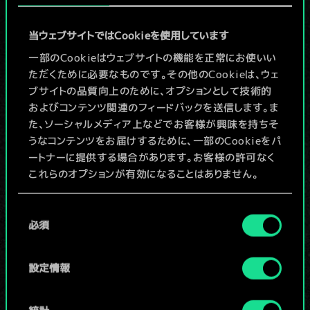
1
9
ゲラルト：クエン
8
アイセングリムの評議会
当ウェブサイトではCookieを使用しています
一部のCookieはウェブサイトの機能を正常にお使いい
8
スティガ城
ただくために必要なものです。その他のCookieは、ウェ
ブサイトの品質向上のために、オプションとして技術的
5
8
ユリーヴォのアイダーラン
およびコンテンツ関連のフィードバックを送信します。ま
た、ソーシャルメディア上などでお客様が興味を持ちそ
7
屍術
うなコンテンツをお届けするために、一部のCookieをパ
ートナーに提供する場合があります。お客様の許可なく
4
7
操る者
これらのオプションが有効になることはありません。
6
6
マレーナ
Cookieの使用およびパフォーマンスの変更点に関する
同
6
6
トレントボア
詳細は、下記の「設定」メニューでご確認ください。
必須
意
の
x
2
5
メガスコープ
選
設定情報
択
x
2
4
5
ドル・ブラサンナの歩哨