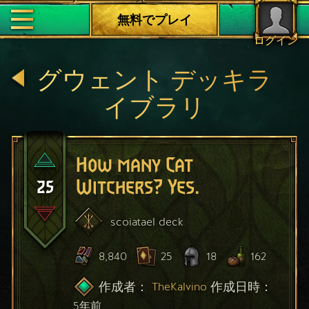
無料でプレイ
ログイン
グウェント デッキラ
イブラリ
How many Cat
25
Witchers? Yes.
scoiatael
deck
8,840
25
18
162
作成者：
作成日時：
TheKalvino
5年前