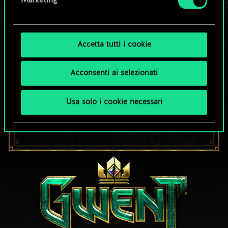
Marketing
4
5
x
2
Maga di Dol Blathanna
1
5
Mentore del Gatto
Accetta tutti i cookie
4
4
x
2
Spadaccino elfico
Acconsenti ai selezionati
4
4
x
2
Driade matrona
Usa solo i cookie necessari