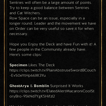
Sentries will often be a large amount of points. 
Try to keep a good balance between Sentries 
and Cat Witchers.
Row Space can be an issue, especially in a 
longer round. Leader and the movement we have 
on Order can be very useful so save it for when 
necessary. 
Hope you Enjoy the Deck and have Fun with it! A 
few people in the Community already have. 
Here's some clips:
Specimen 
Likes The Deck
https://clips.twitch.tv/PlainAbstruseSwordBCouch
-EvS0eYtHp66XK3Yu
GhostArya 
& 
Bomblin 
Surprised It Works
https://clips.twitch.tv/ElatedAlertMacaroniCoolSt
oryBro-95kNd7YgK5Hifzl2