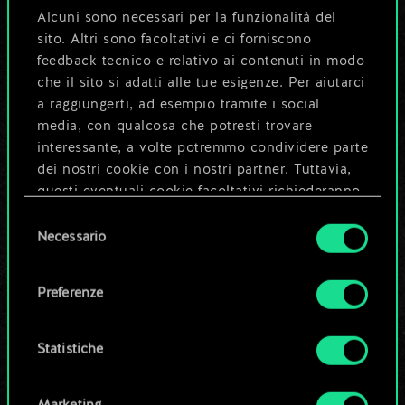
Alcuni sono necessari per la funzionalità del
8
Consiglio di Isengrim
sito. Altri sono facoltativi e ci forniscono
8
feedback tecnico e relativo ai contenuti in modo
Castello di Stygga
che il sito si adatti alle tue esigenze. Per aiutarci
5
8
Idarran di Ulivo
a raggiungerti, ad esempio tramite i social
media, con qualcosa che potresti trovare
7
Negromanzia
interessante, a volte potremmo condividere parte
dei nostri cookie con i nostri partner. Tuttavia,
4
7
Operatore
questi eventuali cookie facoltativi richiederanno
la tua autorizzazione.
Selezione
6
6
Malena
Necessario
del
Tutti i dettagli su come utilizziamo i cookie e su
consenso
6
6
Treant: cinghiale
come impostare le tue preferenze sono
Preferenze
disponibili nel menu "Impostazioni" qui sotto.
5
x
2
Megascopio
4
5
x
2
Dol Blathanna: difesa
Statistiche
4
5
x
2
Witcher del Gatto