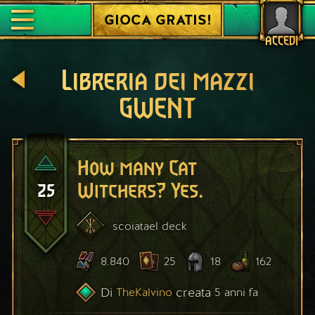
GIOCA GRATIS!
ACCEDI
Libreria dei mazzi
GWENT
How many Cat
25
Witchers? Yes.
scoiatael
deck
8.840
25
18
162
Di
creata
TheKalvino
5 anni fa