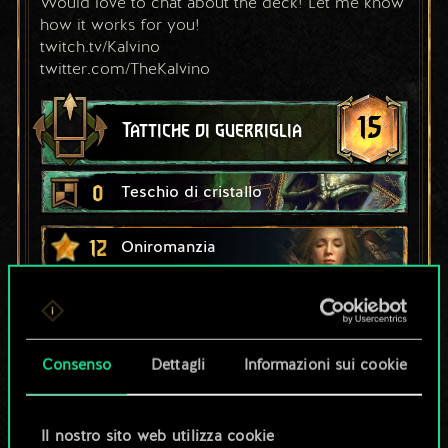
Would love to chat about the deck! Let me know 
how it works for you!
twitch.tv/Kalvino
twitter.com/TheKalvino
15
Tattiche di guerriglia
0
Teschio di cristallo
12
Oniromanzia
7
11
Figgis Merluzzo
5
10
Gezras di Leyda
Consenso
Dettagli
Informazioni sui cookie
9
Richiamo della foresta
1
9
Geralt: Quen
Il nostro sito web utilizza cookie