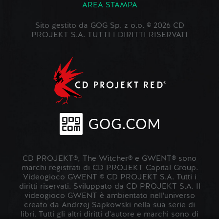
AREA STAMPA
Sito gestito da GOG Sp. z o.o. © 2026 CD
PROJEKT S.A. TUTTI I DIRITTI RISERVATI
CD PROJEKT®, The Witcher® e GWENT® sono
marchi registrati di CD PROJEKT Capital Group.
Videogioco GWENT © CD PROJEKT S.A. Tutti i
diritti riservati. Sviluppato da CD PROJEKT S.A. Il
videogioco GWENT è ambientato nell'universo
creato da Andrzej Sapkowski nella sua serie di
libri. Tutti gli altri diritti d'autore e marchi sono di