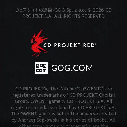
ウェブサイトの運営：GOG Sp. z o.o. © 2026 CD
PROJEKT S.A. ALL RIGHTS RESERVED
CD PROJEKT®, The Witcher®, GWENT® are
registered trademarks of CD PROJEKT Capital
Group. GWENT game © CD PROJEKT S.A. All
rights reserved. Developed by CD PROJEKT S.A.
The GWENT game is set in the universe created
by Andrzej Sapkowski in his series of books. All
other copyrights and trademarks are the