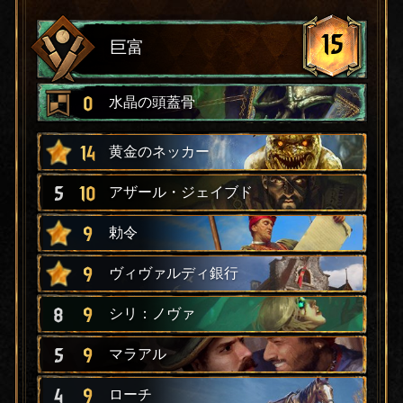
15
巨富
0
水晶の頭蓋骨
14
黄金のネッカー
5
10
アザール・ジェイブド
9
勅令
9
ヴィヴァルディ銀行
8
9
シリ：ノヴァ
5
9
マラアル
4
9
ローチ