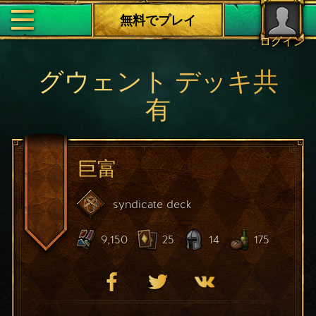
無料でプレイ
ログイン
グウェント デッキ共
有
巨富
syndicate
deck
9,150
25
14
175