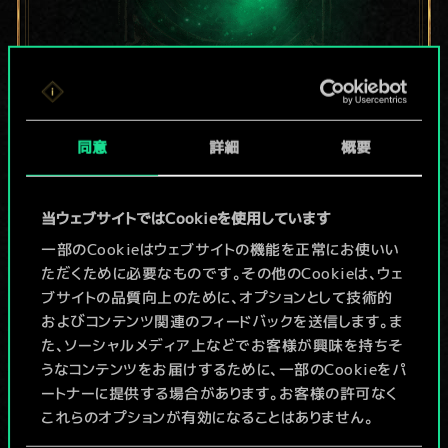
現在はまだこれし
同意
詳細
概要
か共有デッキがあ
りませんが、
当ウェブサイトではCookieを使用しています
続々追加中！
一部のCookieはウェブサイトの機能を正常にお使いい
ただくために必要なものです。その他のCookieは、ウェ
ブサイトの品質向上のために、オプションとして技術的
およびコンテンツ関連のフィードバックを送信します。ま
デッキ名入力＆ガイドを作成
た、ソーシャルメディア上などでお客様が興味を持ちそ
うなコンテンツをお届けするために、一部のCookieをパ
デッキを編集
ートナーに提供する場合があります。お客様の許可なく
これらのオプションが有効になることはありません。
/