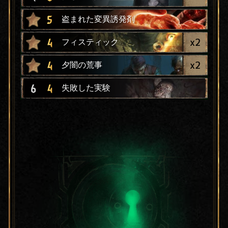
5
盗まれた変異誘発剤
x
2
4
フィスティック
x
2
4
夕闇の荒事
6
4
失敗した実験