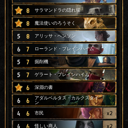
8
サラマンドラの隠れ場
8
魔法使いのろうそく
5
8
アリッサ・ヘンソン
6
7
ローランド・ブレインハイム
5
7
掘削機
5
7
ゲラート・ブレインハイム
6
深淵の書
アダルベルタス・カルクスタイ
6
6
ン
x
2
4
6
市民
x
2
4
6
怪しい商人