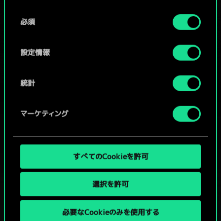
Cookieの使用およびパフォーマンスの変更点に関する
同
詳細は、下記の「設定」メニューでご確認ください。
必須
意
コミュニティデッキを閲覧
の
選
設定情報
択
統計
マーケティング
すべてのCookieを許可
選択を許可
必要なCookieのみを使用する