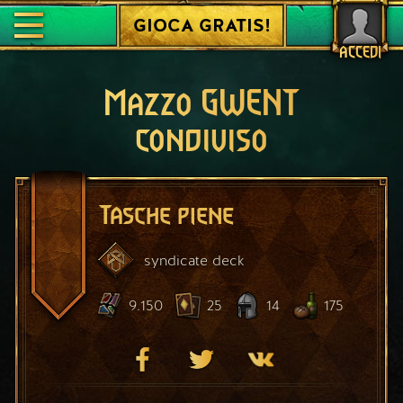
GIOCA GRATIS!
ACCEDI
Mazzo GWENT
condiviso
Tasche piene
syndicate
deck
9.150
25
14
175