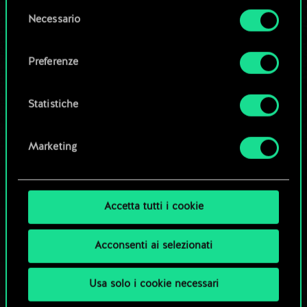
la tua autorizzazione.
Modifica mazzo
Selezione
Necessario
del
Tutti i dettagli su come utilizziamo i cookie e su
consenso
OPPURE
come impostare le tue preferenze sono
Preferenze
disponibili nel menu "Impostazioni" qui sotto.
Esplora i mazzi della community
Statistiche
Marketing
Accetta tutti i cookie
Acconsenti ai selezionati
Usa solo i cookie necessari