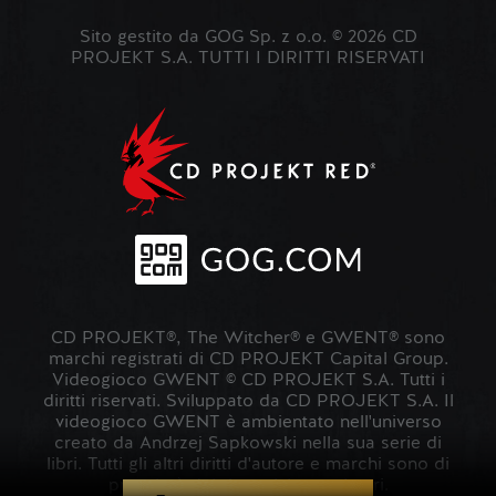
Sito gestito da GOG Sp. z o.o. © 2026 CD
PROJEKT S.A. TUTTI I DIRITTI RISERVATI
CD PROJEKT®, The Witcher® e GWENT® sono
marchi registrati di CD PROJEKT Capital Group.
Videogioco GWENT © CD PROJEKT S.A. Tutti i
diritti riservati. Sviluppato da CD PROJEKT S.A. Il
videogioco GWENT è ambientato nell'universo
creato da Andrzej Sapkowski nella sua serie di
libri. Tutti gli altri diritti d'autore e marchi sono di
proprietà dei rispettivi proprietari.