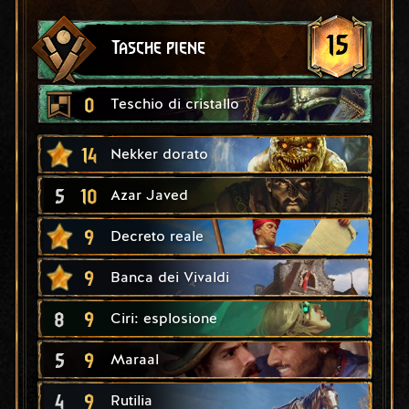
15
Tasche piene
0
Teschio di cristallo
14
Nekker dorato
5
10
Azar Javed
9
Decreto reale
9
Banca dei Vivaldi
8
9
Ciri: esplosione
5
9
Maraal
4
9
Rutilia