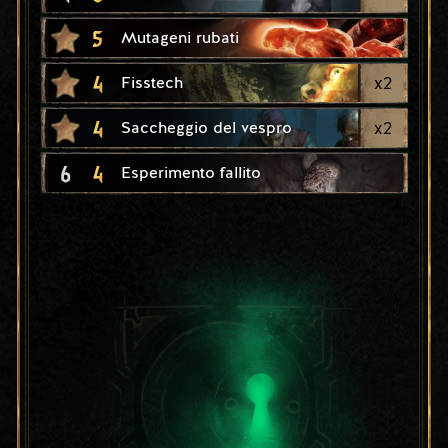
5
Mutageni rubati
4
x
2
Fisstech
4
x
2
Saccheggio del vespro
6
4
Esperimento fallito