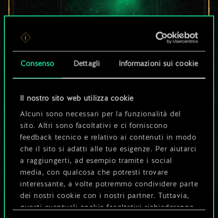
Per ora, è solo un
Consenso
Dettagli
Informazioni sui cookie
set di carte
condiviso.
Il nostro sito web utilizza cookie
Alcuni sono necessari per la funzionalità del
Ma può diventare
sito. Altri sono facoltativi e ci forniscono
feedback tecnico e relativo ai contenuti in modo
molto altro!
che il sito si adatti alle tue esigenze. Per aiutarci
a raggiungerti, ad esempio tramite i social
media, con qualcosa che potresti trovare
Dai un nome al mazzo e crea una
interessante, a volte potremmo condividere parte
guida
dei nostri cookie con i nostri partner. Tuttavia,
questi eventuali cookie facoltativi richiederanno