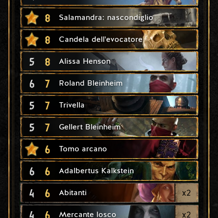
8
Salamandra: nascondiglio
8
Candela dell'evocatore
5
8
Alissa Henson
6
7
Roland Bleinheim
5
7
Trivella
5
7
Gellert Bleinheim
6
Tomo arcano
6
6
Adalbertus Kalkstein
4
6
x
2
Abitanti
4
6
x
2
Mercante losco