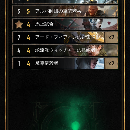
5
5
アルバ師団の重装騎兵
4
馬上試合
x
2
7
4
アード・フィアインの密集陣形
4
4
蛇流派ウィッチャーの熟練者
x
2
1
4
魔導暗殺者