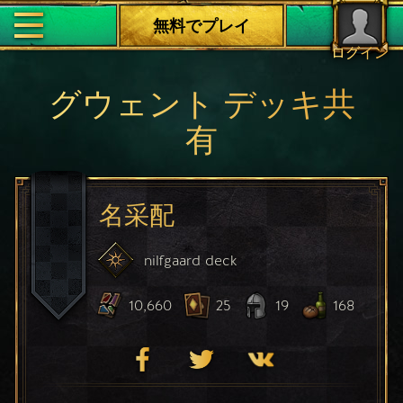
無料でプレイ
ログイン
グウェント デッキ共
有
名采配
nilfgaard
deck
10,660
25
19
168