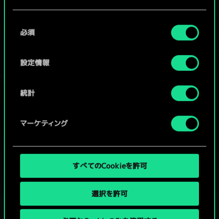
Cookieの使用およびパフォーマンスの変更点に関する
/
同
詳細は、下記の「設定」メニューでご確認ください。
必須
意
の
コミュニティデッキを閲覧
選
設定情報
択
統計
マーケティング
すべてのCookieを許可
選択を許可