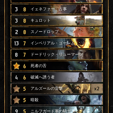
3
8
イェネファー：占事
3
8
キュロット
2
8
スノードロップ
13
7
インペリアル・ゴーレム
8
7
ドードリック・リューマーツ
6
死者の舌
4
6
破滅へ誘う者
x
2
5
アルズールの雷撃
5
暗殺
9
5
ニルフガード軍の騎士