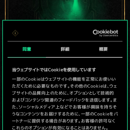
現在はまだこれし
同意
詳細
概要
か共有デッキがあ
当ウェブサイトではCookieを使用しています
りませんが、
一部のCookieはウェブサイトの機能を正常にお使いい
続々追加中！
ただくために必要なものです。その他のCookieは、ウェ
ブサイトの品質向上のために、オプションとして技術的
およびコンテンツ関連のフィードバックを送信します。ま
た、ソーシャルメディア上などでお客様が興味を持ちそ
デッキ名入力＆ガイドを作成
うなコンテンツをお届けするために、一部のCookieをパ
ートナーに提供する場合があります。お客様の許可なく
デッキを編集
これらのオプションが有効になることはありません。