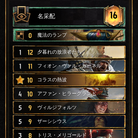
16
名采配
0
魔法のランプ
1
12
夕暮れの放浪者たち
1
11
フィオン・ヴァル・ガーネル
10
コラスの熱波
4
10
アファン・ヒラーグランド
5
9
ヴィルジフォルツ
5
9
ザーシシウス
3
8
トリス・メリゴールド