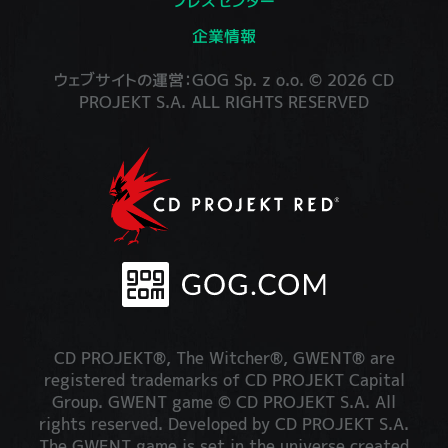
プレスセンター
企業情報
ウェブサイトの運営：GOG Sp. z o.o. © 2026 CD
PROJEKT S.A. ALL RIGHTS RESERVED
CD PROJEKT®, The Witcher®, GWENT® are
registered trademarks of CD PROJEKT Capital
Group. GWENT game © CD PROJEKT S.A. All
rights reserved. Developed by CD PROJEKT S.A.
The GWENT game is set in the universe created