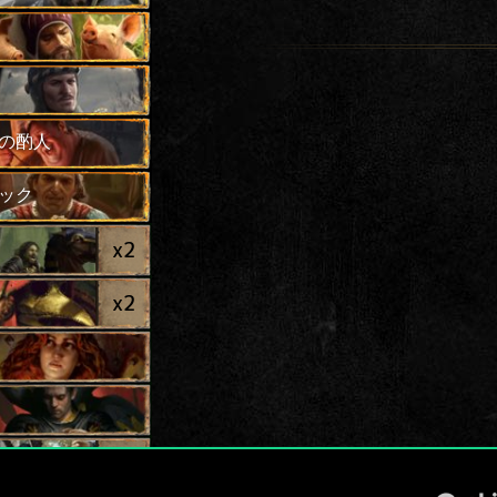
の酌人
ック
x
2
x
2
x
2