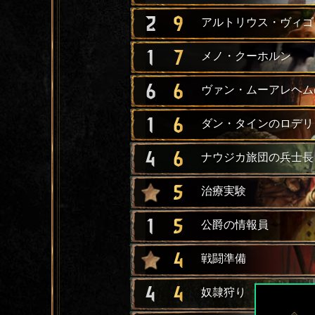
2
9
アルトリウス・ヴィゴ
1
7
メノ・クーホルン
6
6
ヴァン・ムーアレヘム
1
6
ダン・タインのロデリ
4
6
ナウジカ旅団の兵士長
5
治療実験
1
5
公爵の情報員
4
戦闘準備
4
4
奴隷狩り