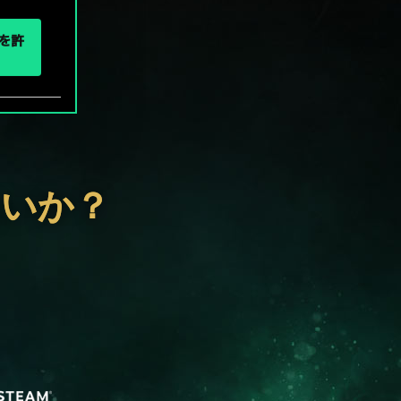
eを許
ないか？