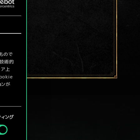
もので
て技術的
ィア上
kie
ョンが
定」メニ
ティング