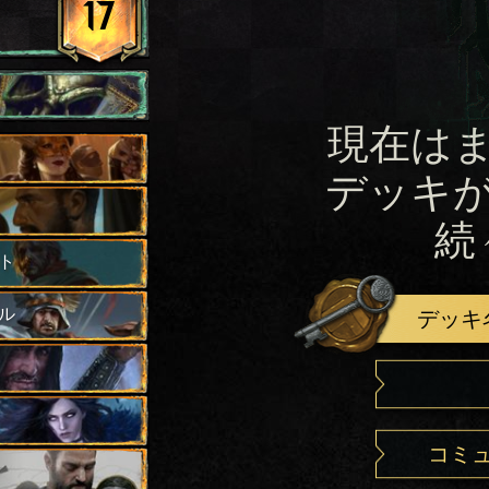
17
現在は
デッキ
続
ト
ル
デッキ
コミ