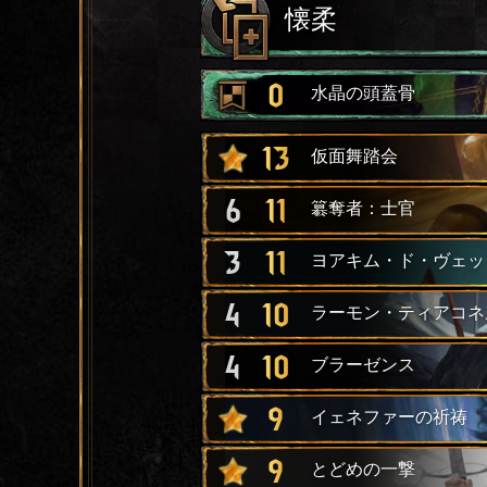
懐柔
0
水晶の頭蓋骨
13
仮面舞踏会
6
11
簒奪者：士官
3
11
ヨアキム・ド・ヴェッ
4
10
ラーモン・ティアコネ
4
10
ブラーゼンス
9
イェネファーの祈祷
9
とどめの一撃