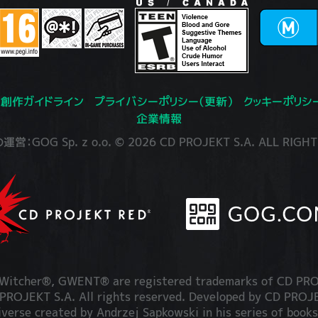
創作ガイドライン
プライバシーポリシー（更新）
クッキーポリシ
企業情報
：GOG Sp. z o.o. © 2026 CD PROJEKT S.A. ALL RIGHT
itcher®, GWENT® are registered trademarks of CD PRO
OJEKT S.A. All rights reserved. Developed by CD PRO
iverse created by Andrzej Sapkowski in his series of books