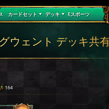
紅き血の呪縛
デッキガイド
ス
カードセット
デッキ
Eスポーツ
グウェント デッキ共
164