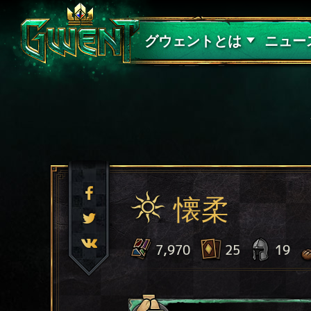
サポート
グウェントとは
ニュー
懐柔
7,970
25
19