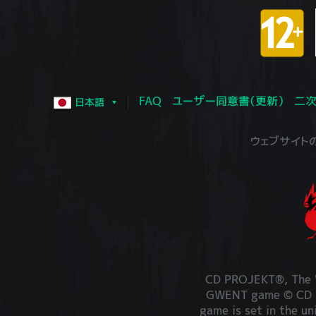
FAQ
ユーザー同意書（更新）
二次
日本語
ウェブサイトの運営
CD PROJEKT®, The W
GWENT game © CD PR
game is set in the un