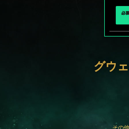
必要
グウェ
その