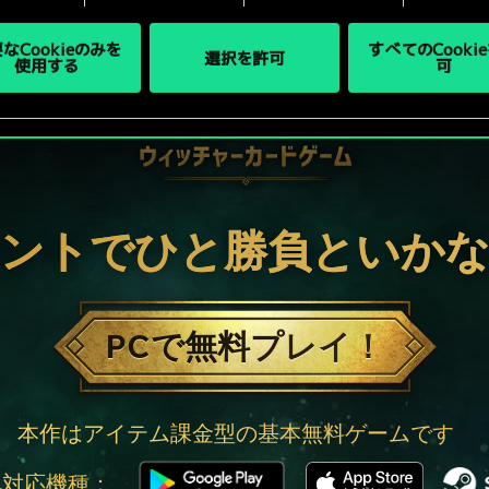
なCookieのみを
すべてのCooki
選択を許可
使用する
可
ントでひと勝負といか
PCで無料プレイ！
本作はアイテム課金型の基本無料ゲームです
他対応機種：