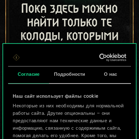
Пока здесь можно
найти только те
колоды, которыми
поделились другие
игроки.
Но их может быть
Согласие
Подробности
О нас
больше!
Наш сайт использует файлы cookie
Некоторые из них необходимы для нормальной
Назвать колоду и описать её
работы сайта. Другие опциональны — они
предоставляют нам технические данные и
информацию, связанную с содержимым сайта,
Изменить колоду
помогая делать его удобнее. Кроме того, мы