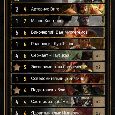
2
9
Арториус Виго
1
7
Мэнно Коегоорн
6
6
Виночерпий Ван Мурлегемов
1
6
Родерик из Дун Тынне
4
6
x
2
Сержант «Наузикаа»
5
x
2
Экспериментальное лечение
1
5
Осведомительница княгини
4
Подготовка к бою
4
4
x
2
Охотник за рабами
4
4
x
2
Ядовитый клык Империи