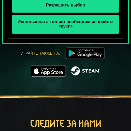
Разрешить выбор
МОЖЕТ ПАРТЕЕЧКУ В ГВИНТ?
Использовать только необходимые файлы
ИГРАТЬ
«куки»
БЕСПЛАТНО НА ПК
В этой игре есть встроенные покупки
ИГРАЙТЕ ТАКЖЕ НА:
СЛЕДИТЕ ЗА НАМИ