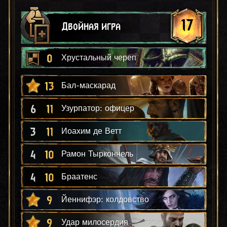
17
Двойная игра
0
Хрустальный череп
13
Бал-маскарад
6
11
Узурпатор: офицер
3
11
Иоахим де Ветт
4
10
Рамон Тырконнель
4
10
Браатенс
9
Йеннифэр: колдовство
9
Удар милосердия