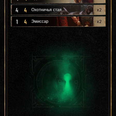
4
4
x
2
Охотничья стая
1
4
x
2
Эмиссар