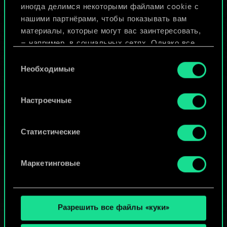
иногда делимся некоторыми файлами cookie с
ИЛИ
нашими партнёрами, чтобы показывать вам
материалы, которые могут вас заинтересовать,
— например, в социальных сетях. Однако все
Просмотреть колоды
опциональные файлы cookie требуют вашего
Выбор
разрешения.
Необходимые
согласия
Найти подробную информацию о том, как мы
Настроечные
используем ваши файлы cookie, и изменить
связанные с ними параметры можно в меню
«Настройки» ниже.
Статистические
Маркетинговые
Разрешить все файлы «куки»