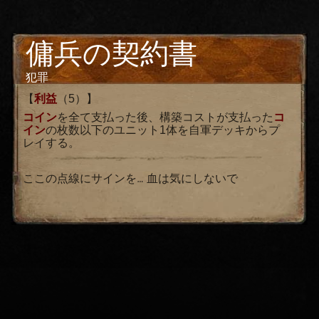
傭兵の契約書
犯罪
【
利益
（5）】
コイン
を全て支払った後、構築コストが支払った
コ
イン
の枚数以下のユニット1体を自軍デッキからプ
レイする。
ここの点線にサインを… 血は気にしないで