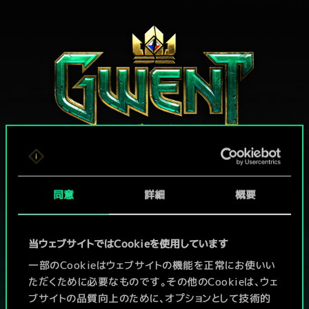
グウェントでひと勝負といかない
同意
詳細
概要
か？
当ウェブサイトではCookieを使用しています
PCで無料プレイ！
一部のCookieはウェブサイトの機能を正常にお使いい
ただくために必要なものです。その他のCookieは、ウェ
本作はアイテム課金型の基本無料ゲームです
ブサイトの品質向上のために、オプションとして技術的
その他対応機種：