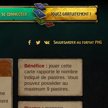
Se déconnecter
JOUEZ GRATUITEMENT !
SE CONNECTER
Sauvegarder au format PNG
Bénéfice :
jouer cette
carte rapporte le nombre
indiqué de piastres. Vous
pouvez posséder au
maximum 9 piastres.
une
ment