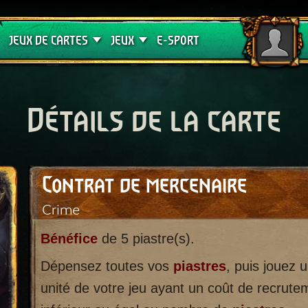
Crimson Curse
Guides de jeux
JEUX DE CARTES
JEUX
E-SPORT
Détails de la carte
Contrat de mercenaire
Crime
Bénéfice
de 5 piastre(s).
Dépensez toutes vos
piastres
, puis jouez 
unité de votre jeu ayant un coût de recrute