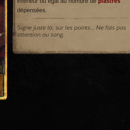
inférieur ou égal au nombre de
piastres
dépensées.
Signe juste là, sur les points... Ne fais pas
attention au sang.