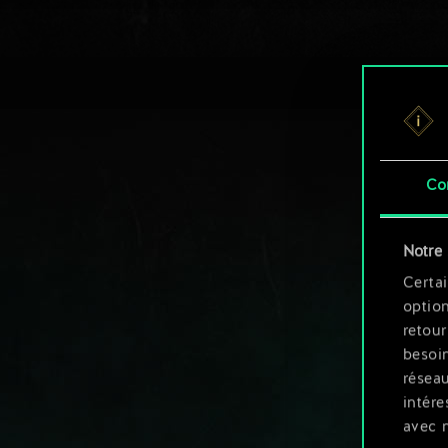
Co
Notre 
Certai
option
retour
besoin
résea
intére
avec 