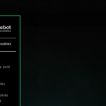
cookies
s sont
s
les
okies
t