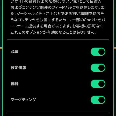
本作はアイテム課金型の基本無料ゲームです
ブサイトの品質向上のために、オプションとして技術的
およびコンテンツ関連のフィードバックを送信します。ま
その他対応機種：
た、ソーシャルメディア上などでお客様が興味を持ちそ
うなコンテンツをお届けするために、一部のCookieをパ
ートナーに提供する場合があります。お客様の許可なく
これらのオプションが有効になることはありません。
Cookieの使用およびパフォーマンスの変更点に関する
同
詳細は、下記の「設定」メニューでご確認ください。
必須
意
の
選
設定情報
ソーシャルメディア
択
統計
マーケティング