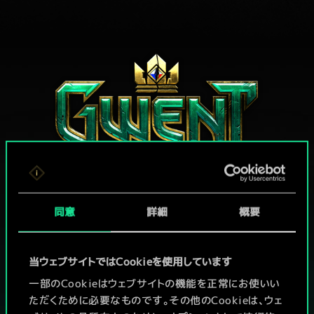
同意
詳細
概要
グウェントでひと勝負といかない
か？
当ウェブサイトではCookieを使用しています
PCで無料プレイ！
一部のCookieはウェブサイトの機能を正常にお使いい
ただくために必要なものです。その他のCookieは、ウェ