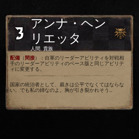
アンナ・ヘン
3
リエッタ
人間, 貴族
配備
（
間接
）：自軍のリーダーアビリティを対戦相
手のリーダーアビリティのベース版と同じアビリテ
ィに変更する。
国家の統治者として、裁きは公平でなくてはならな
い。でも私の姉なのよ。胸が引き裂かれそう…