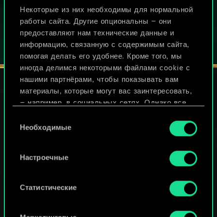
Некоторые из них необходимы для нормальной
работы сайта. Другие опциональны — они
предоставляют нам технические данные и
информацию, связанную с содержимым сайта,
помогая делать его удобнее. Кроме того, мы
иногда делимся некоторыми файлами cookie с
нашими партнёрами, чтобы показывать вам
материалы, которые могут вас заинтересовать,
— например, в социальных сетях. Однако все
СЛЕДИТЕ ЗА НАМИ
опциональные файлы cookie требуют вашего
Выбор
разрешения.
Необходимые
согласия
Найти подробную информацию о том, как мы
Настроечные
используем ваши файлы cookie, и изменить
связанные с ними параметры можно в меню
«Настройки» ниже.
Статистические