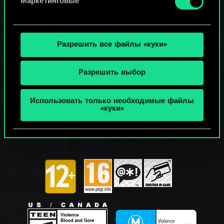
Маркетинговые
Разрешить все файлы «куки»
Разрешить выбор
Использовать только необходимые файлы
«куки»