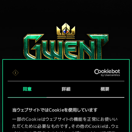
同意
詳細
概要
グウェントでひと勝負といかない
か？
当ウェブサイトではCookieを使用しています
PCで無料プレイ！
一部のCookieはウェブサイトの機能を正常にお使いい
ただくために必要なものです。その他のCookieは、ウェ