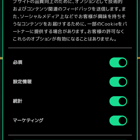
本作はアイテム課金型の基本無料ゲームです
ブサイトの品質向上のために、オプションとして技術的
およびコンテンツ関連のフィードバックを送信します。ま
その他対応機種：
た、ソーシャルメディア上などでお客様が興味を持ちそ
うなコンテンツをお届けするために、一部のCookieをパ
ートナーに提供する場合があります。お客様の許可なく
これらのオプションが有効になることはありません。
Cookieの使用およびパフォーマンスの変更点に関する
同
詳細は、下記の「設定」メニューでご確認ください。
必須
意
の
選
設定情報
ソーシャルメディア
択
統計
マーケティング