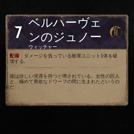
ベルハーヴェ
7
ンのジュノー
ウィッチャー
配備
：ダメージを負っている敵軍ユニット1体を破
壊する。
彼は珍しい境遇を持つと噂されている。女性の巨人
と、極めて勇敢なドワーフの間に生まれたというの
だ