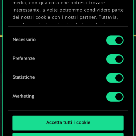
media, con qualcosa che potresti trovare
interessante, a volte potremmo condividere parte
dei nostri cookie con i nostri partner. Tuttavia,
questi eventuali cookie facoltativi richiederanno
la tua autorizzazione.
Selezione
Necessario
del
Tutti i dettagli su come utilizziamo i cookie e su
consenso
come impostare le tue preferenze sono
Preferenze
disponibili nel menu "Impostazioni" qui sotto.
I NOSTRI CANALI SOCIAL
Statistiche
Marketing
Accetta tutti i cookie