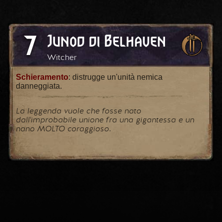
7
Junod di Belhaven
Witcher
Schieramento
: distrugge un'unità nemica
danneggiata.
La leggenda vuole che fosse nato
dall'improbabile unione fra una gigantessa e un
nano MOLTO coraggioso.