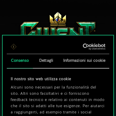
Consenso
Dettagli
Informazioni sui cookie
CHE NE DICI DI UNA PARTITA A GWENT?
Il nostro sito web utilizza cookie
GIOCA GRATIS
SU PC
Alcuni sono necessari per la funzionalità del
sito. Altri sono facoltativi e ci forniscono
Questo titolo offre acquisti all'interno del gioco.
feedback tecnico e relativo ai contenuti in modo
che il sito si adatti alle tue esigenze. Per aiutarci
GIOCA ANCHE SU
a raggiungerti, ad esempio tramite i social