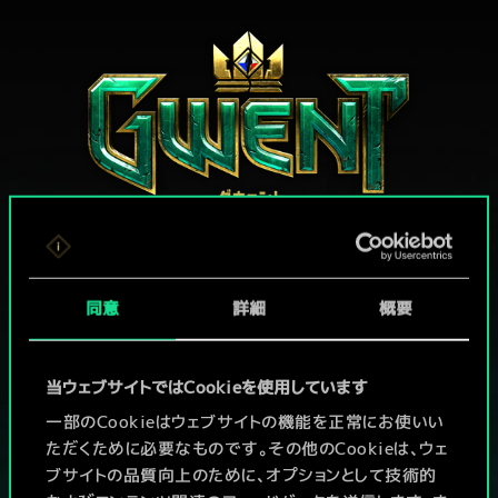
グウェントでひと勝負といかない
同意
詳細
概要
か？
PCで無料プレイ！
当ウェブサイトではCookieを使用しています
一部のCookieはウェブサイトの機能を正常にお使いい
本作はアイテム課金型の基本無料ゲームです
ただくために必要なものです。その他のCookieは、ウェ
ブサイトの品質向上のために、オプションとして技術的
その他対応機種：