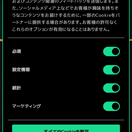
およびコンテンツ関連のフィードバックを送信します。ま
た、ソーシャルメディア上などでお客様が興味を持ちそ
うなコンテンツをお届けするために、一部のCookieをパ
ートナーに提供する場合があります。お客様の許可なく
これらのオプションが有効になることはありません。
Cookieの使用およびパフォーマンスの変更点に関する
同
詳細は、下記の「設定」メニューでご確認ください。
必須
意
の
ソーシャルメディア
選
設定情報
択
統計
マーケティング
すべてのCookieを許可