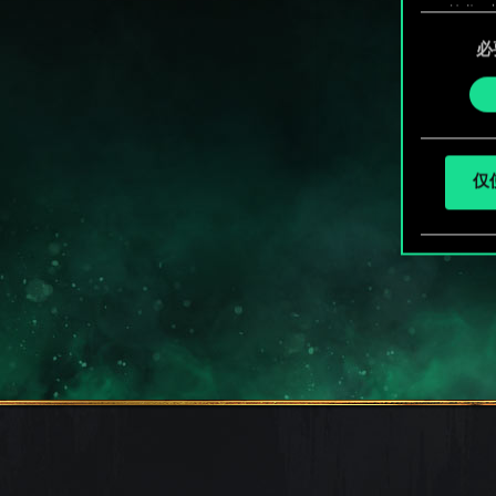
整您对
同
HO
定"。
必
意
选
择
仅使