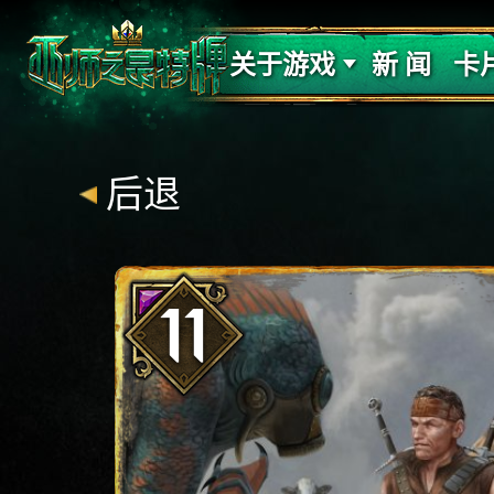
支持
力量
关于游戏
新 闻
卡
后退
11