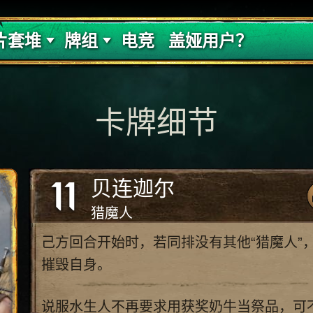
的代价
牌组攻略
片套堆
牌组
电竞
盖娅用户？
卡牌细节
11
贝连迦尔
猎魔人
己方回合开始时，若同排没有其他“猎魔人”
摧毁自身。
说服水生人不再要求用获奖奶牛当祭品，可