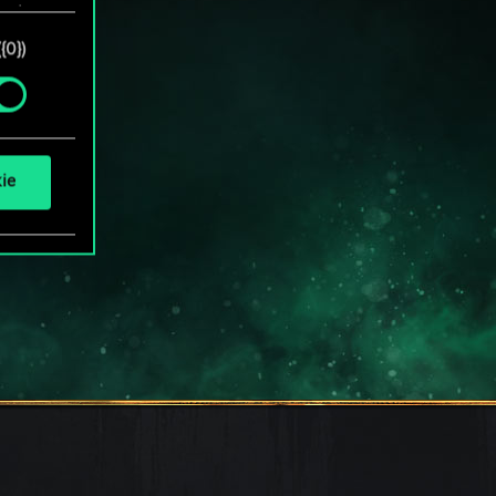
"确
NT?
0})
ie