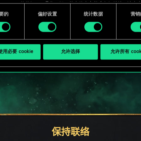
 Cookie 的偏好。一旦您了解了其中的内容并准备好继续，请点击
W ABOUT A ROUND OF GWE
要的
偏好设置
统计数据
营销({
PC端免费下载游玩
用必要 cookie
允许选择
允许所有 cook
保持联络