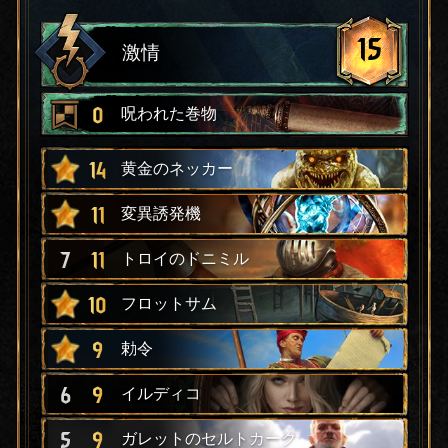
15
激情
0
呪われた巻物
14
黄金のネッカー
11
変異誘発機
7
11
トロイのドニミル
10
フロットサム
9
勅令
6
9
イルディコ
5
9
ガレットのセルトカーク