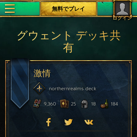
無料でプレイ
ログイン
グウェント デッキ共
有
激情
northernrealms
deck
9,360
25
18
184