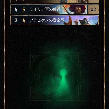
x
2
4
5
ライリア軍の傭兵
2
4
ブラビケンの音楽隊