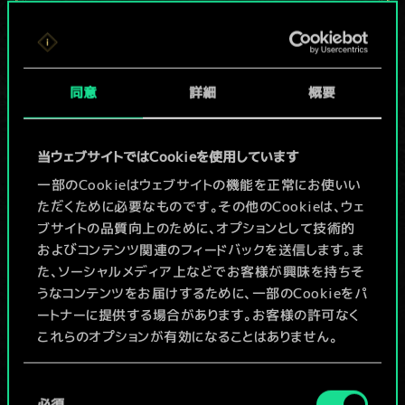
現在はまだこれし
か共有デッキがあ
同意
詳細
概要
りませんが、
続々追加中！
当ウェブサイトではCookieを使用しています
一部のCookieはウェブサイトの機能を正常にお使いい
ただくために必要なものです。その他のCookieは、ウェ
デッキ名入力＆ガイドを作成
ブサイトの品質向上のために、オプションとして技術的
およびコンテンツ関連のフィードバックを送信します。ま
デッキを編集
た、ソーシャルメディア上などでお客様が興味を持ちそ
うなコンテンツをお届けするために、一部のCookieをパ
ートナーに提供する場合があります。お客様の許可なく
/
これらのオプションが有効になることはありません。
コミュニティデッキを閲覧
Cookieの使用およびパフォーマンスの変更点に関する
同
詳細は、下記の「設定」メニューでご確認ください。
必須