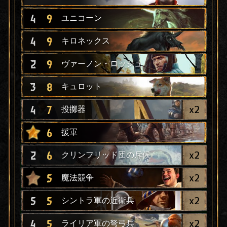
4
9
ユニコーン
4
9
キロネックス
2
9
ヴァーノン・ロッシュ
3
8
キュロット
x
2
4
7
投擲器
6
援軍
x
2
2
6
クリンフリッド団の斥候
x
2
5
魔法競争
x
2
5
5
シントラ軍の近衛兵
x
2
4
5
ライリア軍の弩弓兵