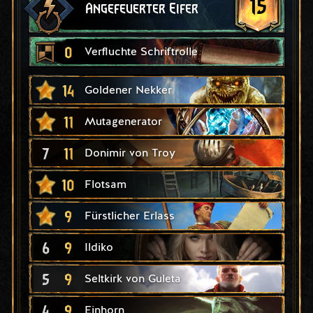
15
Angefeuerter Eifer
0
Verfluchte Schriftrolle
14
Goldener Nekker
11
Mutagenerator
7
11
Donimir von Troy
10
Flotsam
9
Fürstlicher Erlass
6
9
Ildiko
5
9
Seltkirk von Guleta
4
9
Einhorn