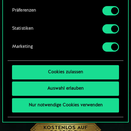
Community-Decks durchsuchen
Alle Details zu unserer Nutzung von Cookies
Präferenzen
findest du unten im Menü „Einstellungen“, wo
du, falls gewünscht, auch alle Einstellungen rund
um das Thema Cookies ändern kannst.
Statistiken
Marketing
Cookies zulassen
Auswahl erlauben
Nur notwendige Cookies verwenden
WIE WÄR’S MIT EINER RUNDE GWENT?
KOSTENLOS AUF