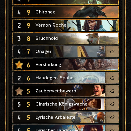
4
9
Chironex
2
9
Vernon Roche
3
8
Bruchhold
4
7
x
2
Onager
6
Verstärkung
2
6
x
2
Haudegen-Späher
5
x
2
Zauberwettbewerb
5
5
x
2
Cintrische Königswache
4
5
x
2
Lyrische Arbaleste
4
5
x
2
Lyrischer Landsknecht