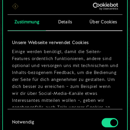
ein geteilter Satz
Karten.
Zustimmung
Details
Über Cookies
Wo es doch so viel
Unsere Webseite verwendet Cookies
mehr sein kann!
Einige werden benötigt, damit die Seiten-
Features ordentlich funktionieren, andere sind
optional und versorgen uns mit technischem und
Deck benennen und Leitfaden
Inhalts-bezogenem Feedback, um die Bedienung
erstellen
der Seite für dich angenehmer zu gestalten. Um
dich besser zu erreichen – zum Beispiel wenn
wir dir über Social-Media-Kanäle etwas
Deck bearbeiten
Interessantes mitteilen wollen –, geben wir
gegebenenfalls auch Teile unserer Cookies an
ODER
unsere Partner weiter. Jeder dieser optionalen
Einwilligungsauswahl
Cookies erfordert allerdings deine Zustimmung.
Notwendig