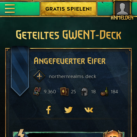
GRATIS SPIELEN!
ANMELDEN
Geteiltes GWENT-Deck
Angefeuerter Eifer
northernrealms
deck
9.360
25
18
184