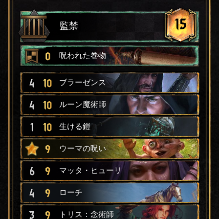
15
監禁
0
呪われた巻物
4
10
ブラーゼンス
4
10
ルーン魔術師
1
10
生ける鎧
9
ウーマの呪い
6
9
マッタ・ヒューリ
4
9
ローチ
3
9
トリス：念術師