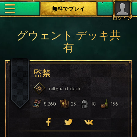
無料でプレイ
ログイン
グウェント デッキ共
有
監禁
nilfgaard
deck
8,260
25
18
156