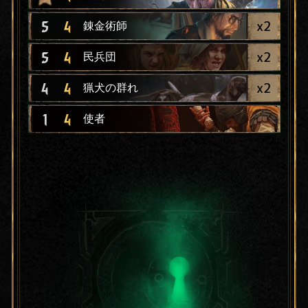
x
2
5
4
錬金術師
x
2
5
4
民兵団
x
2
4
4
猟犬の群れ
1
4
使者