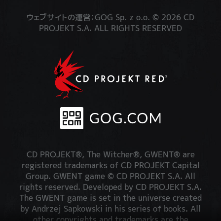
ウェブサイトの運営：GOG Sp. z o.o. © 2026 CD
PROJEKT S.A. ALL RIGHTS RESERVED
CD PROJEKT®, The Witcher®, GWENT® are
registered trademarks of CD PROJEKT Capital
Group. GWENT game © CD PROJEKT S.A. All
rights reserved. Developed by CD PROJEKT S.A.
The GWENT game is set in the universe created
by Andrzej Sapkowski in his series of books. All
other copyrights and trademarks are the