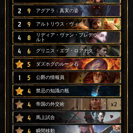
2
9
アグアラ：真実の姿
2
9
アルトリウス・ヴィゴ
リディア・ヴァン・ブレデヴォ
4
8
ルト
4
6
グリニス・エプ・ロアナク
5
ダズホグのルーン石
1
5
公爵の情報員
4
禁忌の知識の瓶
x
2
4
帝国の外交術
4
馬上試合
4
瞬間移動