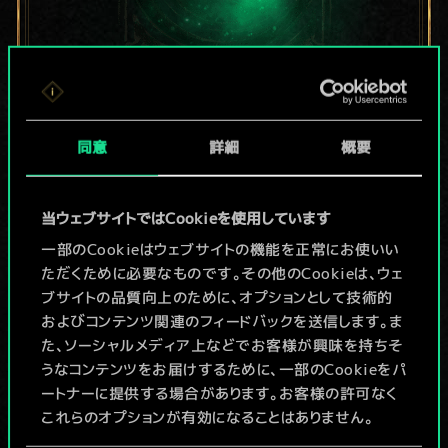
現在はまだこれし
同意
詳細
概要
か共有デッキがあ
りませんが、
当ウェブサイトではCookieを使用しています
続々追加中！
一部のCookieはウェブサイトの機能を正常にお使いい
ただくために必要なものです。その他のCookieは、ウェ
ブサイトの品質向上のために、オプションとして技術的
およびコンテンツ関連のフィードバックを送信します。ま
デッキ名入力＆ガイドを作成
た、ソーシャルメディア上などでお客様が興味を持ちそ
うなコンテンツをお届けするために、一部のCookieをパ
デッキを編集
ートナーに提供する場合があります。お客様の許可なく
これらのオプションが有効になることはありません。
/