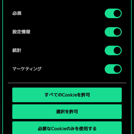
Cookieの使用およびパフォーマンスの変更点に関する
同
詳細は、下記の「設定」メニューでご確認ください。
必須
意
コミュニティデッキを閲覧
の
選
設定情報
択
統計
マーケティング
すべてのCookieを許可
選択を許可
必要なCookieのみを使用する