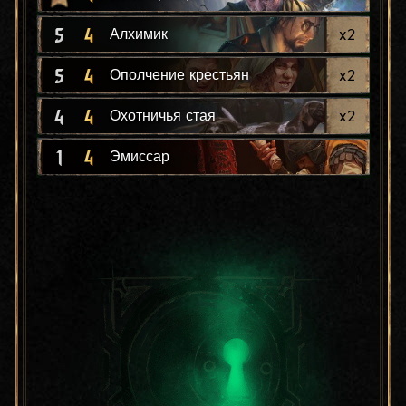
5
4
x
2
Алхимик
5
4
x
2
Ополчение крестьян
4
4
x
2
Охотничья стая
1
4
Эмиссар