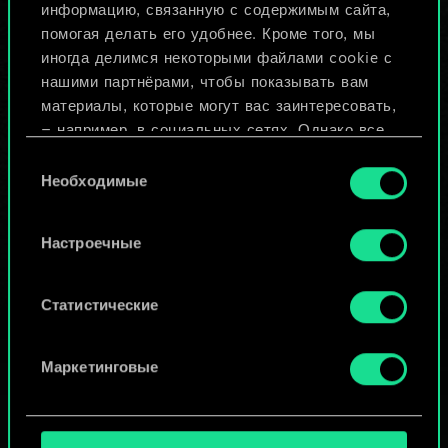
Назвать колоду и описать её
информацию, связанную с содержимым сайта,
помогая делать его удобнее. Кроме того, мы
иногда делимся некоторыми файлами cookie с
Изменить колоду
нашими партнёрами, чтобы показывать вам
материалы, которые могут вас заинтересовать,
ИЛИ
— например, в социальных сетях. Однако все
опциональные файлы cookie требуют вашего
Выбор
разрешения.
Необходимые
согласия
Просмотреть колоды
Найти подробную информацию о том, как мы
Настроечные
используем ваши файлы cookie, и изменить
связанные с ними параметры можно в меню
«Настройки» ниже.
Статистические
Маркетинговые