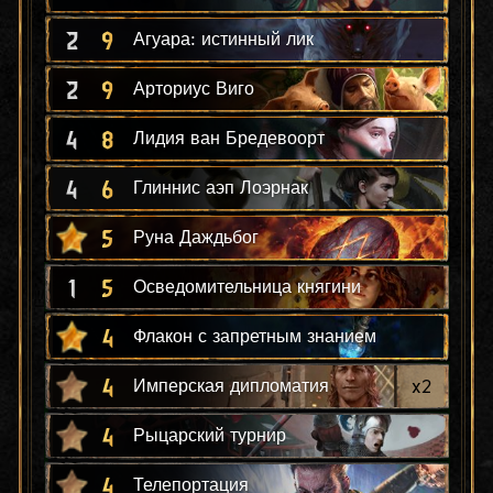
2
9
Агуара: истинный лик
2
9
Арториус Виго
4
8
Лидия ван Бредевоорт
4
6
Глиннис аэп Лоэрнак
5
Руна Даждьбог
1
5
Осведомительница княгини
4
Флакон с запретным знанием
4
x
2
Имперская дипломатия
4
Рыцарский турнир
4
Телепортация