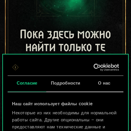
Пока здесь можно
найти только те
колоды, которыми
поделились другие
Согласие
Подробности
О нас
игроки.
Но их может быть
Наш сайт использует файлы cookie
больше!
Некоторые из них необходимы для нормальной
работы сайта. Другие опциональны — они
предоставляют нам технические данные и