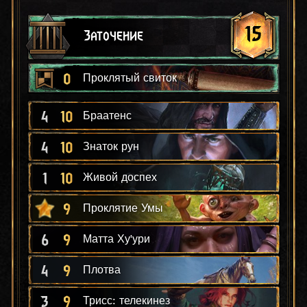
15
Заточение
0
Проклятый свиток
4
10
Браатенс
4
10
Знаток рун
1
10
Живой доспех
9
Проклятие Умы
6
9
Матта Ху'ури
4
9
Плотва
3
9
Трисс: телекинез