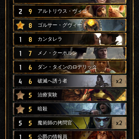
2
9
アルトリウス・ヴィゴ
8
ゴルサー・グヴィード
1
8
カンタレラ
1
7
メノ・クーホルン
1
6
ダン・タインのロデリック
x
2
4
6
破滅へ誘う者
5
治療実験
5
暗殺
x
2
5
5
魔術師の拷問官
1
5
公爵の情報員