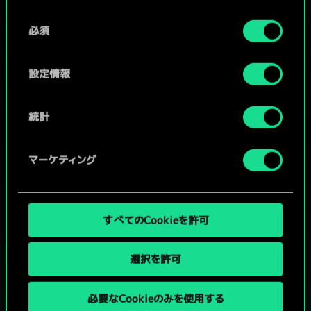
Cookieの使用およびパフォーマンスの変更点に関する
同
詳細は、下記の「設定」メニューでご確認ください。
必須
意
コミュニティデッキを閲覧
の
選
設定情報
択
統計
マーケティング
すべてのCookieを許可
選択を許可
必要なCookieのみを使用する