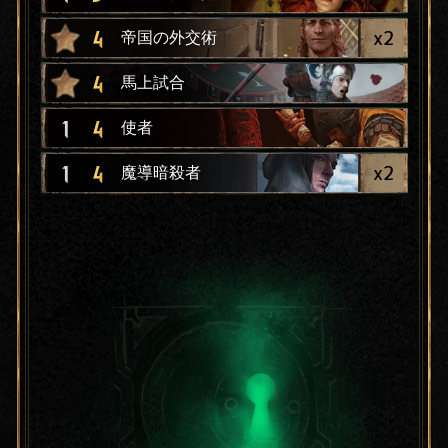
x
2
4
帝国の外交術
4
馬上試合
1
4
使者
x
2
1
4
魔導暗殺者