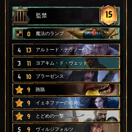
15
監禁
0
魔法のランプ
4
13
アルトード・テラノーヴァ
3
11
ヨアキム・ド・ヴェット
4
10
ブラーゼンス
9
賄賂
9
イェネファーの祈祷
9
とどめの一撃
5
9
ヴィルジフォルツ