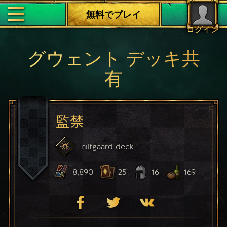
無料でプレイ
ログイン
グウェント デッキ共
有
監禁
nilfgaard
deck
8,890
25
16
169