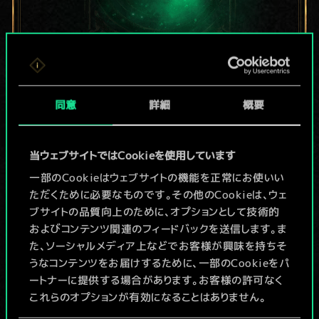
現在はまだこれし
同意
詳細
概要
か共有デッキがあ
りませんが、
当ウェブサイトではCookieを使用しています
続々追加中！
一部のCookieはウェブサイトの機能を正常にお使いい
ただくために必要なものです。その他のCookieは、ウェ
ブサイトの品質向上のために、オプションとして技術的
およびコンテンツ関連のフィードバックを送信します。ま
デッキ名入力＆ガイドを作成
た、ソーシャルメディア上などでお客様が興味を持ちそ
うなコンテンツをお届けするために、一部のCookieをパ
デッキを編集
ートナーに提供する場合があります。お客様の許可なく
これらのオプションが有効になることはありません。
/