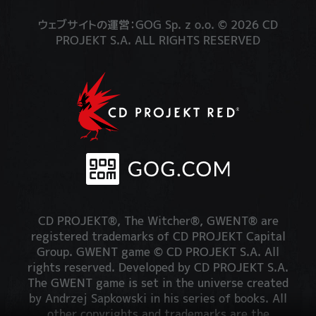
ウェブサイトの運営：GOG Sp. z o.o. © 2026 CD
PROJEKT S.A. ALL RIGHTS RESERVED
CD PROJEKT®, The Witcher®, GWENT® are
registered trademarks of CD PROJEKT Capital
Group. GWENT game © CD PROJEKT S.A. All
rights reserved. Developed by CD PROJEKT S.A.
The GWENT game is set in the universe created
by Andrzej Sapkowski in his series of books. All
other copyrights and trademarks are the