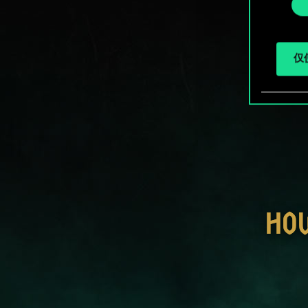
择
仅使
HO