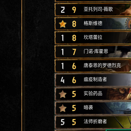
2
9
亚托列司·薇歌
8
格斯维德
1
8
坎塔蕾拉
1
7
门诺·库霍恩
1
6
唐泰恩的罗德烈克
4
6
瘟疫制造者
5
实验药品
5
暗袭
5
5
法师折磨者