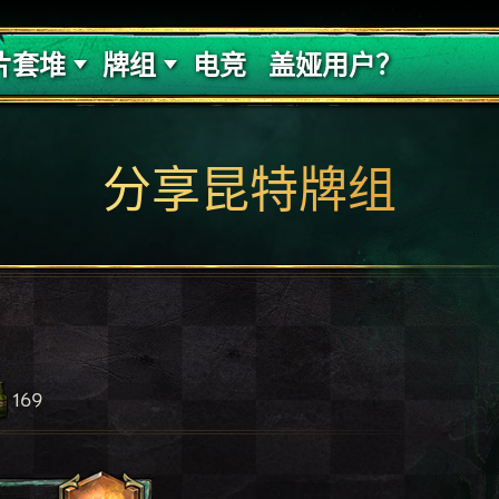
的代价
牌组攻略
片套堆
牌组
电竞
盖娅用户？
分享昆特牌组
169