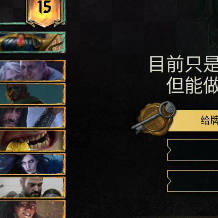
15
目前只
但能
给