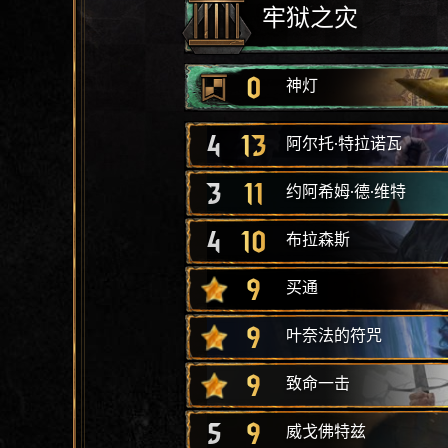
牢狱之灾
0
神灯
4
13
阿尔托·特拉诺瓦
3
11
约阿希姆·德·维特
4
10
布拉森斯
9
买通
9
叶奈法的符咒
9
致命一击
5
9
威戈佛特兹