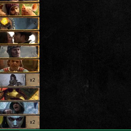
x
2
x
2