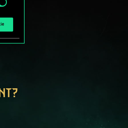
ie
NT?