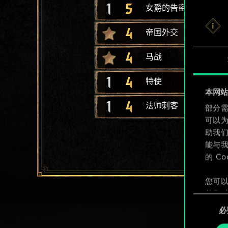
1
5
女爵的告密者
4
帝国外交
4
马战
1
4
特使
本网站使
1
4
法师刺客
部分需
可以
助我
能与我
的 C
您可以
整您对
同
定"。
必
意
选