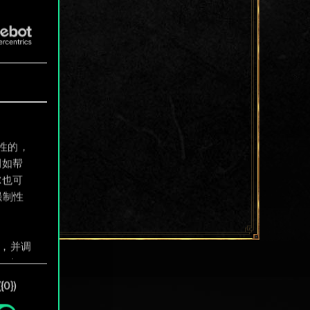
制性的，
例如帮
尔也可
强制性
息，并调
"确
0})