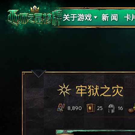
支持
力量
关于游戏
新 闻
卡
牢狱之灾
8,890
25
16