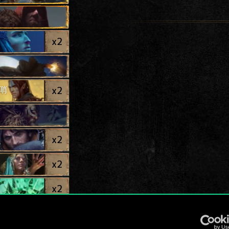
x
2
x
2
哨
x
2
x
2
x
2