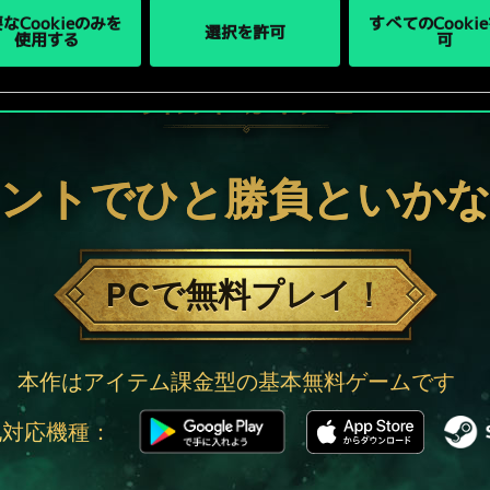
なCookieのみを
すべてのCooki
選択を許可
使用する
可
ントでひと勝負といか
PCで無料プレイ！
本作はアイテム課金型の基本無料ゲームです
他対応機種：