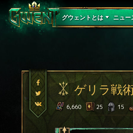
サポート
グウェントとは
ニュー
ゲリラ戦
6,660
25
15