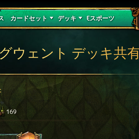
紅き血の呪縛
デッキガイド
ス
カードセット
デッキ
Eスポーツ
グウェント デッキ共
術
169