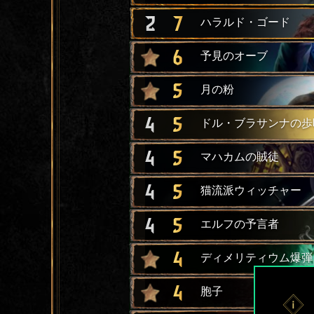
2
7
ハラルド・ゴード
6
予見のオーブ
5
月の粉
4
5
ドル・ブラサンナの歩
4
5
マハカムの賊徒
4
5
猫流派ウィッチャー
4
5
エルフの予言者
4
ディメリティウム爆弾
4
胞子