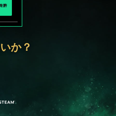
eを許
ないか？