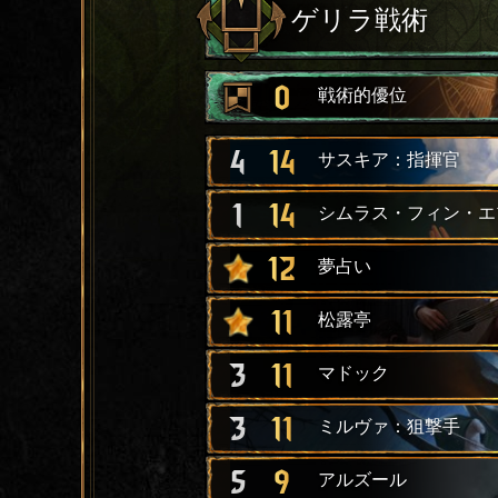
ゲリラ戦術
0
戦術的優位
4
14
サスキア：指揮官
1
14
シムラス・フィン・エ
12
夢占い
11
松露亭
3
11
マドック
3
11
ミルヴァ：狙撃手
5
9
アルズール