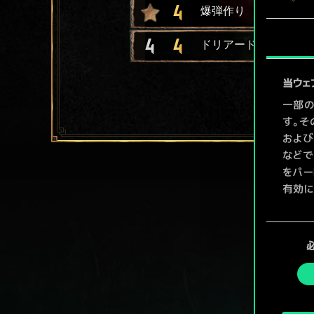
4
爆弾作り
4
4
ドリアードの指南役
当ウェ
一部の
す。そ
および
などで
をパー
有効に
Coo
同
ューで
意
の
選
択