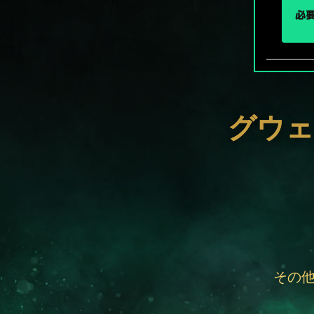
必要
グウェ
その