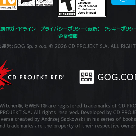
創作ガイドライン
プライバシーポリシー（更新）
クッキーポリシ
企業情報
：GOG Sp. z o.o. © 2026 CD PROJEKT S.A. ALL RIGHT
itcher®, GWENT® are registered trademarks of CD PRO
OJEKT S.A. All rights reserved. Developed by CD PRO
iverse created by Andrzej Sapkowski in his series of books
nd trademarks are the property of their respective owner