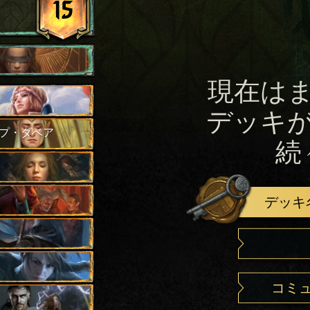
15
現在は
デッキ
プ・ダベア
続
デッキ
コミ