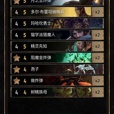
5
月之尘炸弹
4
5
x
2
多尔·布雷坦纳哨兵
4
5
玛哈坎勇士
4
5
x
2
猫学派猎魔人
4
5
x
2
精灵先知
4
x
2
阻魔金炸弹
4
孢子
4
x
2
做炸弹
4
4
x
2
树精族母