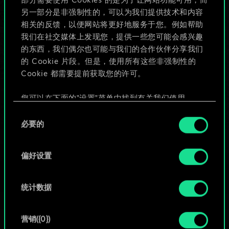
部分需要使用 Cookies 的是为了让网站功能可用，而
给牌组命名并撰写攻略
另一部分是非强制性的，可以为我们提供技术和内容
相关的反馈，以便网站将更好地服务于您。例如帮助
我们在社交媒体上发现您，提供一些您可能会感兴趣
编辑牌组
的东西，我们偶尔也可能与我们的合作伙伴分享我们
的 Cookie 片段。但是，使用所有这些非强制性的
或
Cookie 都需要提前获取您的许可。
您可以在下面的"设置"菜单中找到有关我们使用
浏览社区牌组
Cookie 的所有详细信息，并调整您对 Cookie 的偏
同
好。一旦您了解了其中的内容并准备好继续，请点
必要的
意
击"确定"。
选
择
偏好设置
统计数据
营销({0})