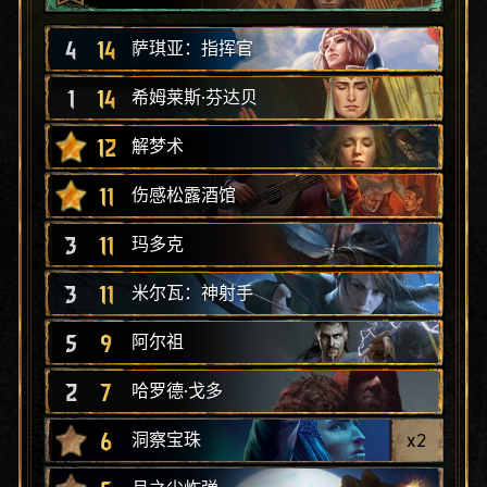
4
14
萨琪亚：指挥官
1
14
希姆莱斯·芬达贝
12
解梦术
11
伤感松露酒馆
3
11
玛多克
3
11
米尔瓦：神射手
5
9
阿尔祖
2
7
哈罗德·戈多
6
x
2
洞察宝珠