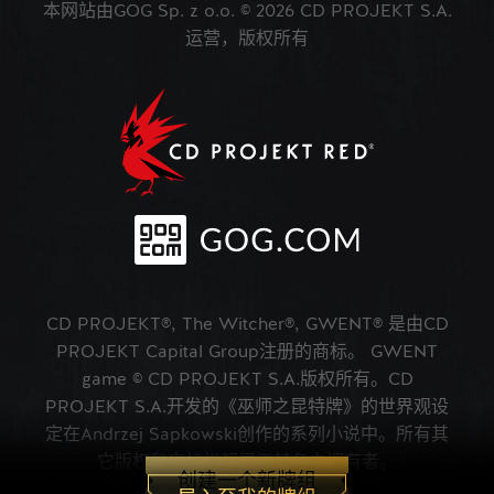
本网站由GOG Sp. z o.o. © 2026 CD PROJEKT S.A.
运营，版权所有
CD PROJEKT®, The Witcher®, GWENT® 是由CD
PROJEKT Capital Group注册的商标。 GWENT
game © CD PROJEKT S.A.版权所有。CD
PROJEKT S.A.开发的《巫师之昆特牌》的世界观设
定在Andrzej Sapkowski创作的系列小说中。所有其
它版权和商标权都属于其各自拥有者。
创建一个新牌组