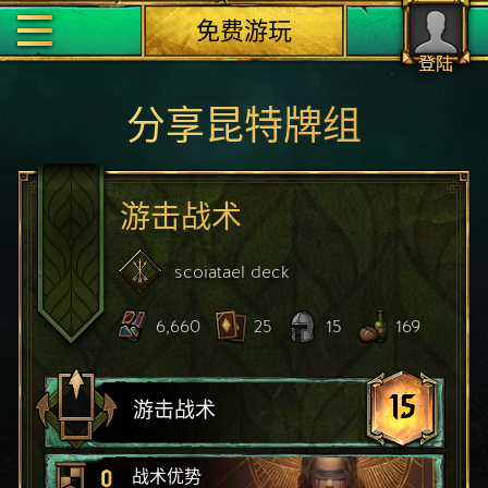
免费游玩
登陆
分享昆特牌组
游击战术
scoiatael
deck
6,660
25
15
169
15
游击战术
0
战术优势