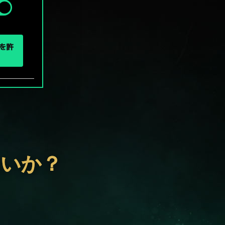
eを許
ないか？