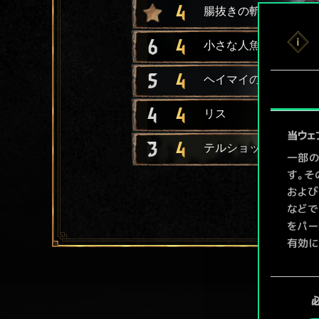
4
腸抜きの斬撃
6
4
小さな人魚姫
5
4
ヘイマイの吟遊詩人
4
4
リス
当ウェ
3
4
テルショックの散兵
一部の
す。そ
および
などで
をパー
有効に
Coo
同
ューで
意
の