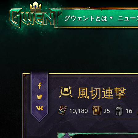
サポート
グウェントとは
ニュー
風切連撃
10,180
25
16