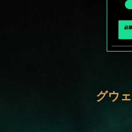
選
択
必要
グウェ