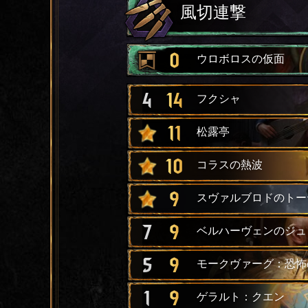
風切連撃
0
ウロボロスの仮面
4
14
フクシャ
11
松露亭
10
コラスの熱波
9
スヴァルブロドのトー
7
9
ベルハーヴェンのジュ
5
9
モークヴァーグ：恐怖
1
9
ゲラルト：クエン