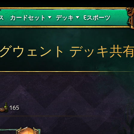
紅き血の呪縛
デッキガイド
ス
カードセット
デッキ
Eスポーツ
グウェント デッキ共
165