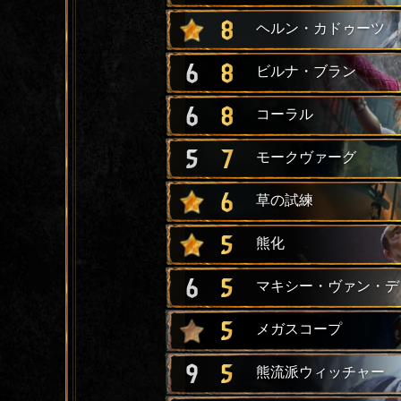
8
ヘルン・カドゥーツ
6
8
ビルナ・ブラン
6
8
コーラル
5
7
モークヴァーグ
6
草の試練
5
熊化
6
5
マキシー・ヴァン・デ
5
メガスコープ
9
5
熊流派ウィッチャー