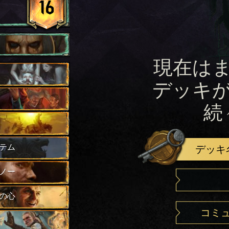
16
現在は
デッキ
続
テム
デッキ
ノー
の心
コミ