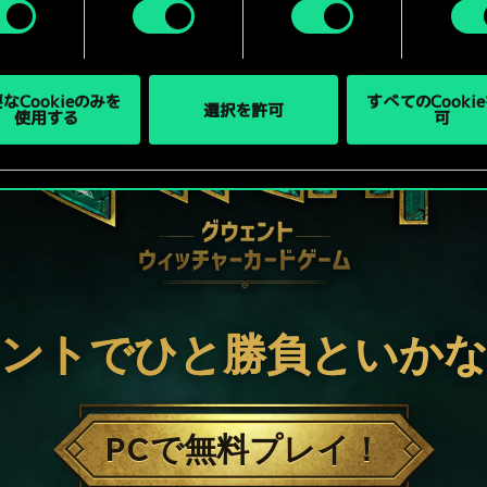
なCookieのみを
すべてのCooki
選択を許可
使用する
可
ントでひと勝負といか
PCで無料プレイ！