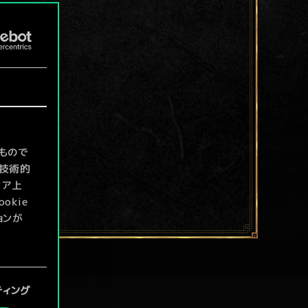
もので
て技術的
ィア上
kie
ョンが
定」メニ
ティング