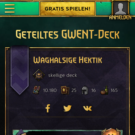
GRATIS SPIELEN!
ANMELDEN
Geteiltes GWENT-Deck
Waghalsige Hektik
skellige
deck
10.180
25
16
165