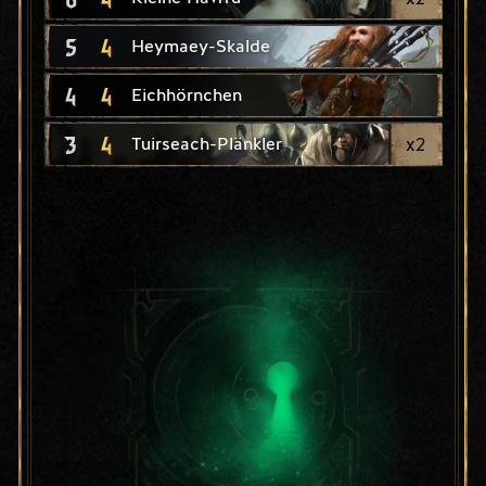
5
4
Heymaey-Skalde
4
4
Eichhörnchen
3
4
x
2
Tuirseach-Plänkler