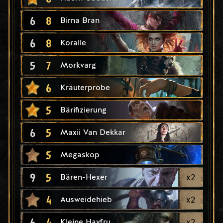
6
8
Birna Bran
6
8
Koralle
5
7
Morkvarg
6
Kräuterprobe
5
Bärifizierung
6
5
Maxii Van Dekkar
5
Megaskop
9
5
x
2
Bären-Hexer
4
x
2
Ausweidehieb
6
4
x
2
Kleine Havfru