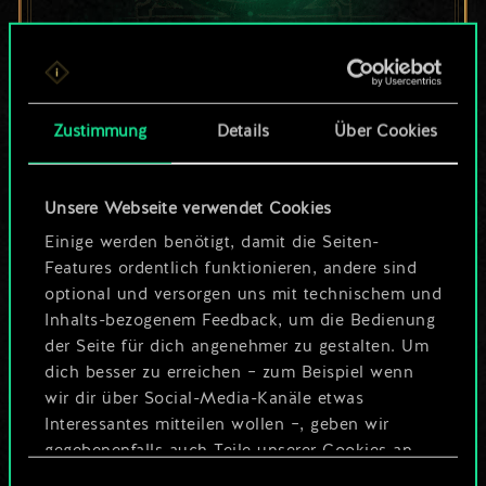
Bis jetzt ist dies nur
ein geteilter Satz
Zustimmung
Details
Über Cookies
Karten.
Unsere Webseite verwendet Cookies
Wo es doch so viel
Einige werden benötigt, damit die Seiten-
mehr sein kann!
Features ordentlich funktionieren, andere sind
optional und versorgen uns mit technischem und
Inhalts-bezogenem Feedback, um die Bedienung
der Seite für dich angenehmer zu gestalten. Um
Deck benennen und Leitfaden
dich besser zu erreichen – zum Beispiel wenn
erstellen
wir dir über Social-Media-Kanäle etwas
Interessantes mitteilen wollen –, geben wir
Deck bearbeiten
gegebenenfalls auch Teile unserer Cookies an
unsere Partner weiter. Jeder dieser optionalen
Einwilligungsauswahl