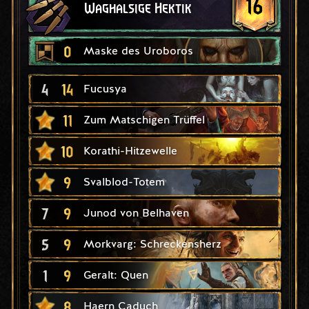
16
Waghalsige Hektik
0
Maske des Uroboros
4
14
Fucusya
11
Zum Matschigen Trüffel
10
Korathi-Hitzewelle
9
Svalblod-Totem
7
9
Junod von Belhaven
5
9
Morkvarg: Schreckensherz
1
9
Geralt: Quen
8
Haern Caduch