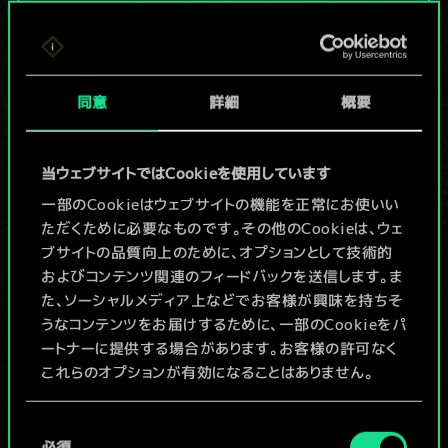
現在はまだこれし
か共有デッキがあ
同意
詳細
概要
りませんが、
続々追加中！
当ウェブサイトではCookieを使用しています
一部のCookieはウェブサイトの機能を正常にお使いい
ただくために必要なものです。その他のCookieは、ウェ
デッキ名入力＆ガイドを作成
ブサイトの品質向上のために、オプションとして技術的
およびコンテンツ関連のフィードバックを送信します。ま
デッキを編集
た、ソーシャルメディア上などでお客様が興味を持ちそ
うなコンテンツをお届けするために、一部のCookieをパ
ートナーに提供する場合があります。お客様の許可なく
/
これらのオプションが有効になることはありません。
コミュニティデッキを閲覧
Cookieの使用およびパフォーマンスの変更点に関する
同
詳細は、下記の「設定」メニューでご確認ください。
必須