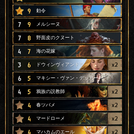
9
勅令
7
9
メルシーヌ
7
8
野面皮のクヌート
4
7
海の花嫁
x
2
3
6
ドウィンヴィアンドラ
6
5
マキシー・ヴァン・デッカー
x
2
4
5
鴉族の説教師
x
2
4
春ツバメ
x
2
4
マードローメ
x
2
4
マハカムのエール