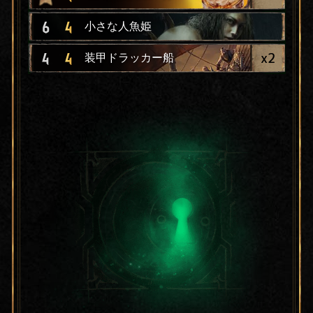
6
4
小さな人魚姫
x
2
4
4
装甲ドラッカー船