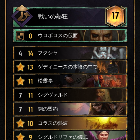
17
戦いの熱狂
0
ウロボロスの仮面
4
14
フクシャ
13
ゲディニースの木陰の中で
11
松露亭
7
11
シグヴァルド
7
11
鋼の盟約
10
コラスの熱波
9
シグルドリファの儀式