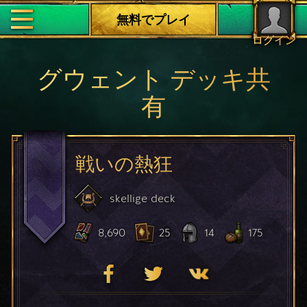
無料でプレイ
ログイン
グウェント デッキ共
有
戦いの熱狂
skellige
deck
8,690
25
14
175