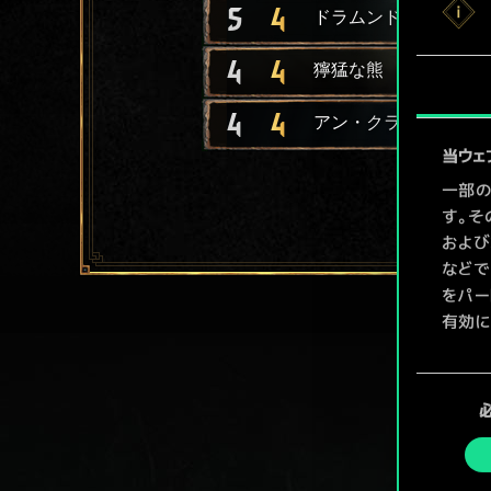
5
4
ドラムンドの狂戦士
4
4
獰猛な熊
4
4
アン・クライトの戦士
当ウェ
一部の
す。そ
および
などで
をパー
有効に
Coo
同
ューで
意
の
選
択