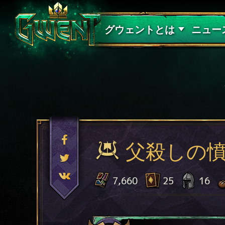
サポート
グウェントとは
ニュー
父殺しの
7,660
25
16