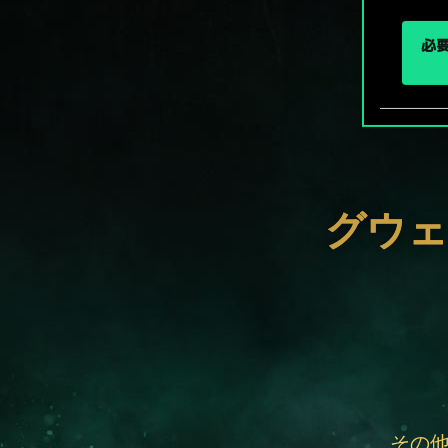
必要
グウェ
その