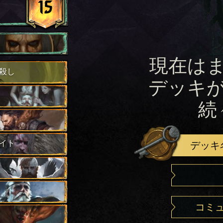
15
現在は
殺し
デッキ
続
イト
デッキ
コミ