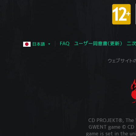
FAQ
ユーザー同意書（更新）
二次
日本語
ウェブサイトの運営
CD PROJEKT®, The W
GWENT game © CD PR
game is set in the un