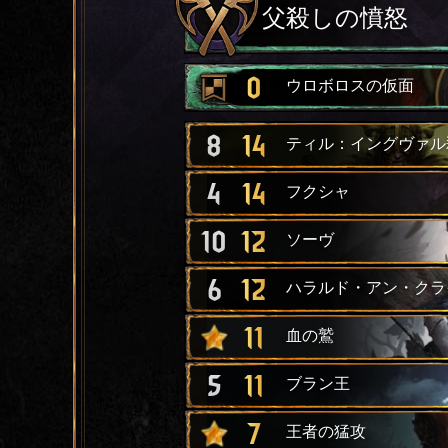
父殺しの憤怒
0
ウロボロスの仮面
8
14
ティル：イングヴァル
4
14
フクシャ
10
12
ソーヴ
6
12
ハラルド・アン・クラ
11
血の鷲
5
11
ブラン王
7
王者の猛攻