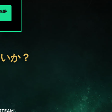
eを許
ないか？