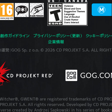
創作ガイドライン
プライバシーポリシー（更新）
クッキーポリシ
企業情報
：GOG Sp. z o.o. © 2026 CD PROJEKT S.A. ALL RIGHT
itcher®, GWENT® are registered trademarks of CD PRO
OJEKT S.A. All rights reserved. Developed by CD PRO
iverse created by Andrzej Sapkowski in his series of books