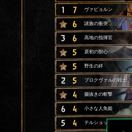
1
7
ヴァビョルン
6
諸族の衝突
3
6
高地の指揮官
5
原初の獣心
5
野生の絆
2
5
ブロクヴァルの戦士
4
腸抜きの斬撃
6
4
小さな人魚姫
5
4
テルショックの侵略者