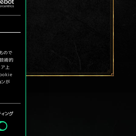
もので
て技術的
ィア上
kie
ョンが
定」メニ
ティング