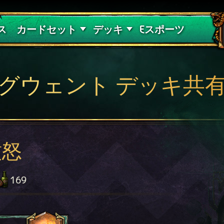
紅き血の呪縛
デッキガイド
ス
カードセット
デッキ
Eスポーツ
グウェント デッキ共
憤怒
169