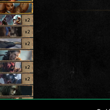
x
2
x
2
x
2
x
2
x
2
x
2