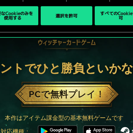
なCookieのみを
すべてのCooki
選択を許可
使用する
可
ントでひと勝負といか
PCで無料プレイ！
本作はアイテム課金型の基本無料ゲームです
他対応機種：