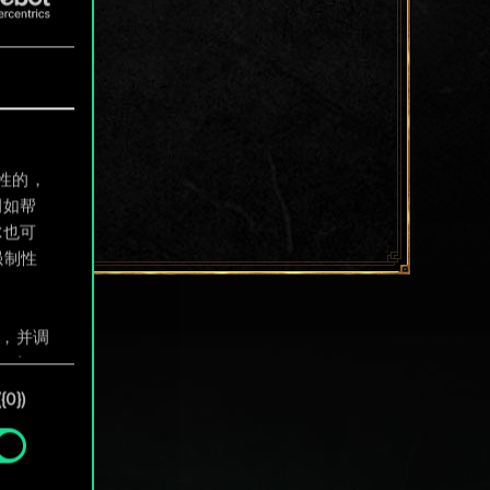
制性的，
例如帮
尔也可
强制性
息，并调
"确
0})