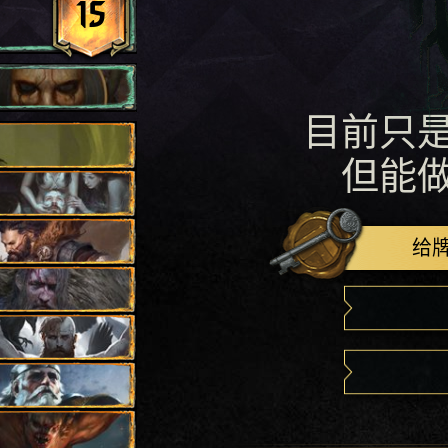
15
目前只
但能
给