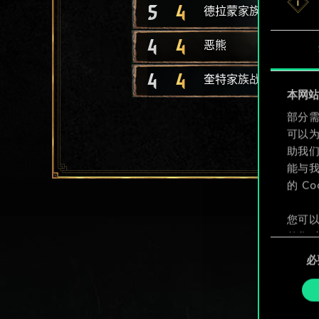
5
4
德拉蒙家族狂战士
4
4
恶熊
4
4
奎特家族战士
本网站使
部分需
可以
助我
能与我
的 C
您可以
整您对
同
定"。
必
意
选
择