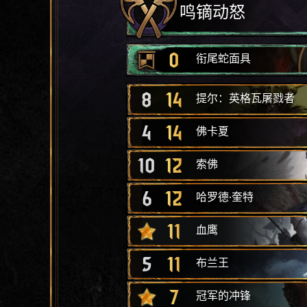
鸣镝动怒
0
衔尾蛇面具
8
14
提尔：英格瓦屠戮者
4
14
佛卡夏
10
12
索佛
6
12
哈罗德·奎特
11
血鹰
5
11
布兰王
7
冠军的冲锋