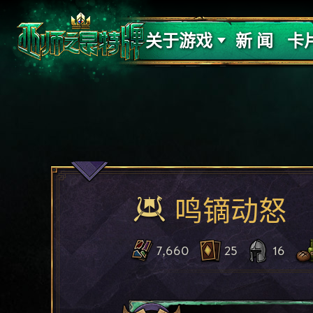
支持
力量
关于游戏
新 闻
卡
鸣镝动怒
7,660
25
16