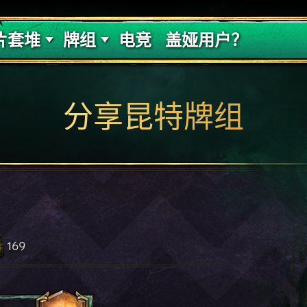
的代价
牌组攻略
片套堆
牌组
电竞
盖娅用户？
分享昆特牌组
169