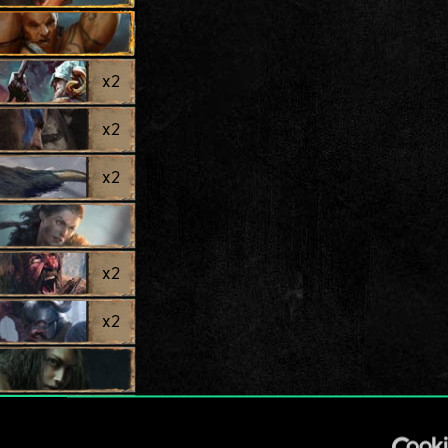
x
2
x
2
x
2
x
2
x
2
x
2