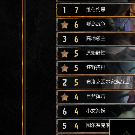
1
7
维伯约恩
6
群岛战争
3
6
高地领主
5
原始野性
5
狂野搭档
2
5
布洛克瓦尔家族战士
4
巨斧挥击
6
4
小女海妖
5
4
图尔赛克家族入侵者