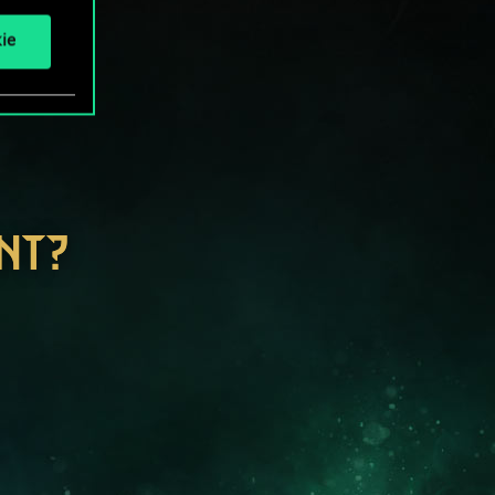
ie
NT?