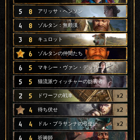
5
8
アリッサ・ヘンソン
4
8
ゾルタン：無頼漢
3
8
キュロット
6
ゾルタンの仲間たち
6
5
マキシー・ヴァン・デッカー
5
5
猫流派ウィッチャーの妨害者
x
2
2
5
ドワーフの戦車
x
2
4
待ち伏せ
x
2
4
4
ドル・ブラサンナの弓使い
4
4
祈祷師