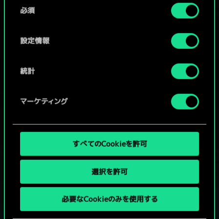
同
コミュニティデッキを閲覧
詳細は、下記の「設定」メニューでご確認ください。
必須
意
の
選
設定情報
択
統計
マーケティング
すべてのCookieを許可
選択を許可
グウェントでひと勝負といかない
必要なCookieのみを使用する
か？