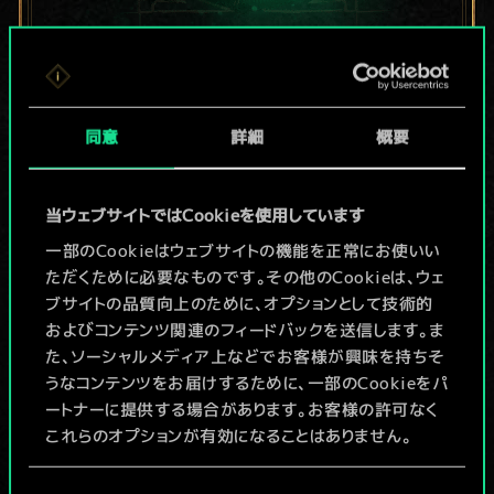
現在はまだこれし
か共有デッキがあ
同意
詳細
概要
りませんが、
当ウェブサイトではCookieを使用しています
続々追加中！
一部のCookieはウェブサイトの機能を正常にお使いい
ただくために必要なものです。その他のCookieは、ウェ
ブサイトの品質向上のために、オプションとして技術的
デッキ名入力＆ガイドを作成
およびコンテンツ関連のフィードバックを送信します。ま
た、ソーシャルメディア上などでお客様が興味を持ちそ
デッキを編集
うなコンテンツをお届けするために、一部のCookieをパ
ートナーに提供する場合があります。お客様の許可なく
これらのオプションが有効になることはありません。
/
Cookieの使用およびパフォーマンスの変更点に関する