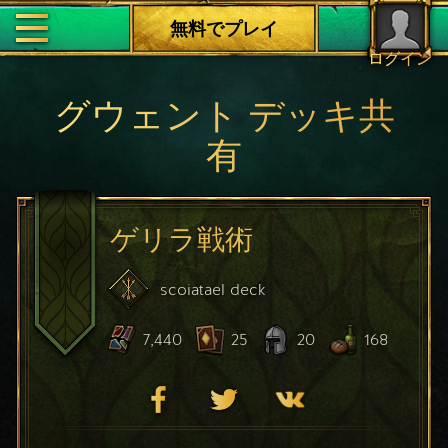
無料でプレイ
ログイン
グウェント デッキ共
有
ゲリラ戦術
scoiatael
deck
7,440
25
20
168