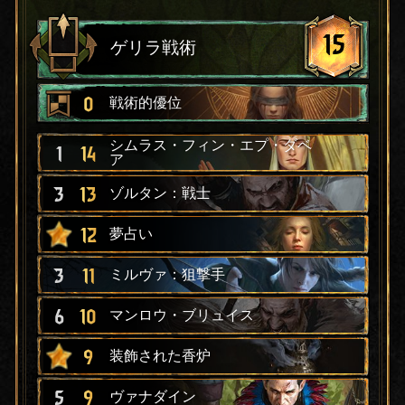
15
ゲリラ戦術
0
戦術的優位
シムラス・フィン・エプ・ダベ
1
14
ア
3
13
ゾルタン：戦士
12
夢占い
3
11
ミルヴァ：狙撃手
6
10
マンロウ・ブリュイス
9
装飾された香炉
5
9
ヴァナダイン