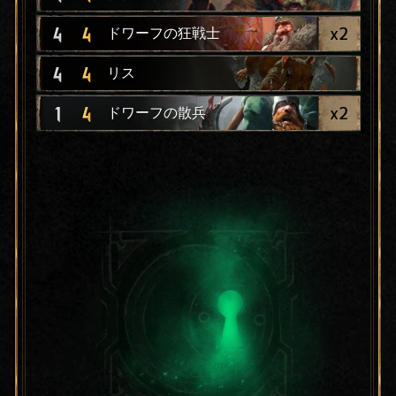
x
2
4
4
ドワーフの狂戦士
4
4
リス
x
2
1
4
ドワーフの散兵