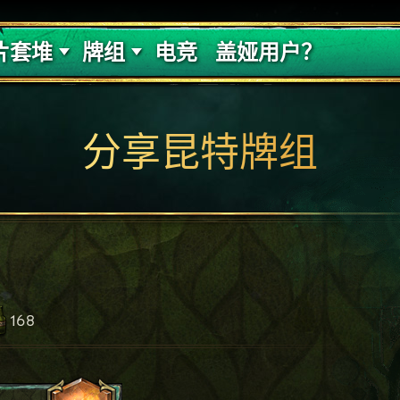
的代价
牌组攻略
片套堆
牌组
电竞
盖娅用户？
分享昆特牌组
168