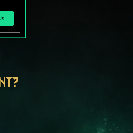
ie
NT?