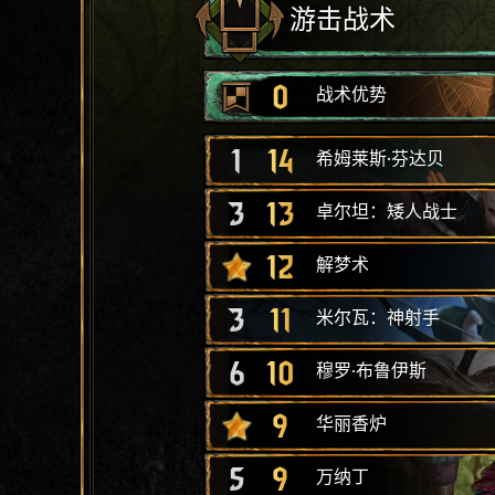
游击战术
0
战术优势
1
14
希姆莱斯·芬达贝
3
13
卓尔坦：矮人战士
12
解梦术
3
11
米尔瓦：神射手
6
10
穆罗·布鲁伊斯
9
华丽香炉
5
9
万纳丁