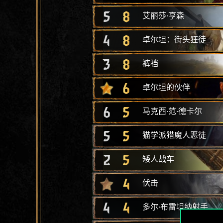
5
8
艾丽莎·亨森
4
8
卓尔坦：街头狂徒
3
8
裤裆
6
卓尔坦的伙伴
6
5
马克西·范·德卡尔
5
5
猫学派猎魔人恶徒
2
5
矮人战车
4
伏击
4
4
多尔·布雷坦纳射手