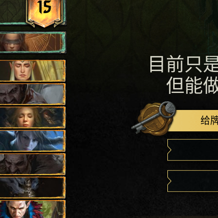
15
目前只
但能
给