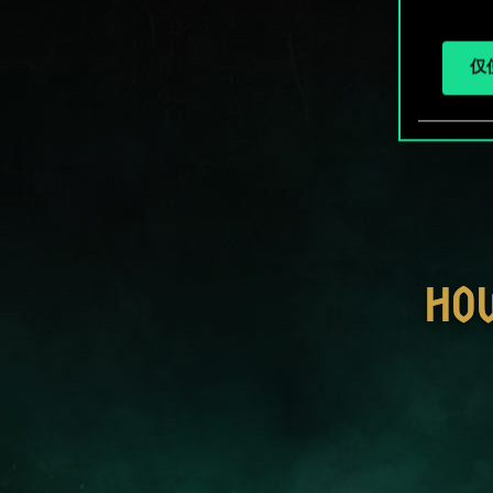
仅使
HO