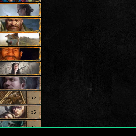
x
2
x
2
x
2