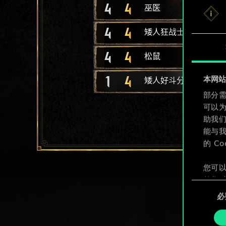
4
4
巫医
4
4
矮人狂战士
4
4
松鼠
1
4
本网站使
矮人好斗分子
部分需
可以
助我
能与我
的 C
您可以
整您对
同
定"。
必
意
选
择