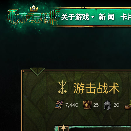
支持
力量
关于游戏
新 闻
卡
游击战术
7,440
25
20