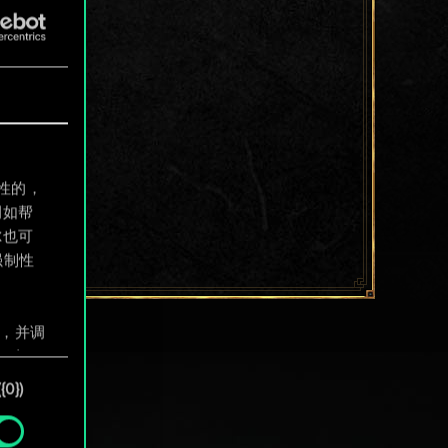
制性的，
例如帮
尔也可
强制性
息，并调
"确
0})