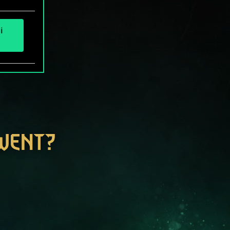
i
GWENT?