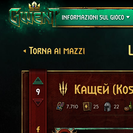
Assistenza
INFORMAZIONI SUL GIOCO
Torna ai mazzi
Кащей (Kos
9
7.710
25
22