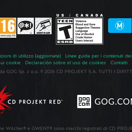
zioni di utilizzo (aggiornate)
Linee guida per i contenuti dei
sui cookie
Declaración sobre el uso de cookies
Contatti
o da GOG Sp. z o.o. © 2026 CD PROJEKT S.A. TUTTI I DIRIT
 Witcher® e GWENT® sono marchi registrati di CD PROJE