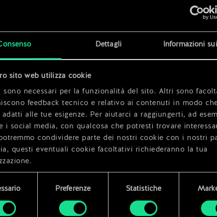
x
2
x
2
Consenso
Dettagli
Informazioni su
x
2
tro sito web utilizza cookie
 sono necessari per la funzionalità del sito. Altri sono facolt
niscono feedback tecnico e relativo ai contenuti in modo che
i adatti alle tue esigenze. Per aiutarci a raggiungerti, ad ese
e i social media, con qualcosa che potresti trovare interessa
potremmo condividere parte dei nostri cookie con i nostri pa
ia, questi eventuali cookie facoltativi richiederanno la tua
zzazione.
i dettagli su come utilizziamo i cookie e su come impostare l
ssario
Preferenze
Statistiche
Marke
enze sono disponibili nel menu "Impostazioni" qui sotto.