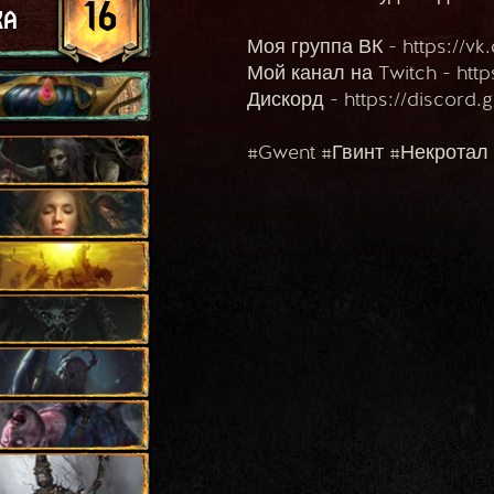
16
ra
Моя группа ВК - https://v
Мой канал на Twitch - https
Дискорд - https://discord
#Gwent #Гвинт #Некротал