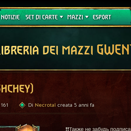
Crimson Curse
Guide
NOTIZIE
SET DI CARTE
MAZZI
ESPORT
Libreria dei mazzi GWEN
hchey)
161
Necrotal
5 anni fa
Di
creata
❗❗Также не забудь подпис