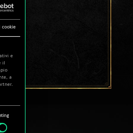
i cookie
ativi e
 il
mpio
nte, a
rtner.
e tue
ting