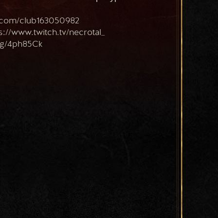
k.com/club163050982
://www.twitch.tv/necrotal_
.gg/4ph85Ck