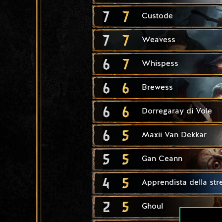
7
7
Custode
7
7
Weavess
6
7
Whispess
6
6
Brewess
6
6
Dorregaray di Vole
6
5
Maxii Van Dekkar
5
5
Gan Ceann
4
5
Apprendista della str
2
5
Ghoul