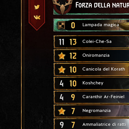
Forza della natu
0
Lampada magica
11
13
Colei-Che-Sa
12
Oniromanzia
10
Canicola del Korath
4
10
Koshchey
4
9
Caranthir Ar-Feiniel
7
Negromanzia
9
7
Ammaliatrice di ratti