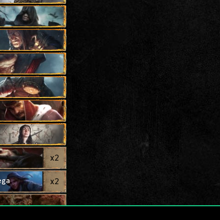
x
2
ega
x
2