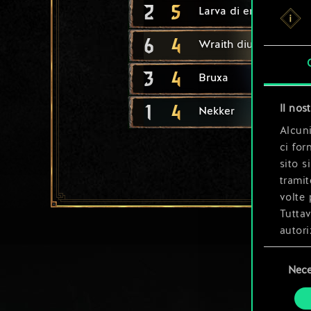
2
5
Larva di endriaga
6
4
Wraith diurno
3
4
Bruxa
1
4
Il nos
Nekker
Alcuni
ci for
sito s
tramit
volte 
Tuttav
autori
Selezione
Tutti 
Nece
del
prefer
consenso