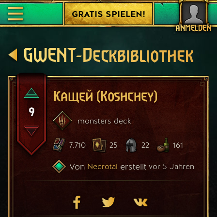
GRATIS SPIELEN!
ANMELDEN
GWENT-Deckbibliothek
Кащей (Koshchey)
9
monsters
deck
7.710
25
22
161
Von
erstellt
Necrotal
vor 5 Jahren