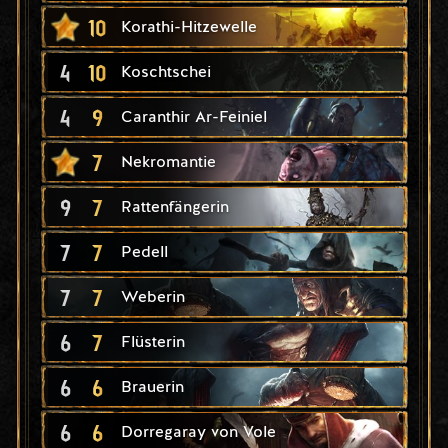
10
Korathi-Hitzewelle
4
10
Koschtschei
4
9
Caranthir Ar-Feiniel
7
Nekromantie
9
7
Rattenfängerin
7
7
Pedell
7
7
Weberin
6
7
Flüsterin
6
6
Brauerin
6
6
Dorregaray von Vole