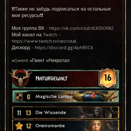
❗❗Также не забудь подписаться на остальные 
мои ресурсы❗❗
Моя группа ВК - https://vk.com/club163050982
Мой канал на Twitch - 
https://www.twitch.tv/necrotal_
Дискорд - https://discord.gg/4ph85Ck
#Gwent #Гвинт #Некротал
16
Naturgewalt
0
Magische Lampe
11
13
Die Wissende
12
Oneiromantie