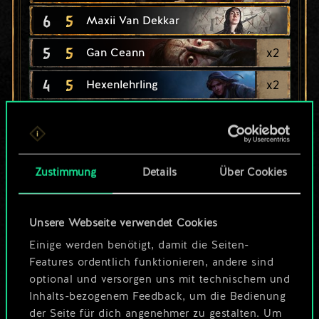
6
5
Maxii Van Dekkar
5
5
x
2
Gan Ceann
4
5
x
2
Hexenlehrling
2
5
Ghul
2
5
x
2
Endriaga-Larve
Zustimmung
Details
Über Cookies
6
4
x
2
Mittagserscheinung
3
4
x
2
Bruxa
Unsere Webseite verwendet Cookies
1
4
Nekker
Einige werden benötigt, damit die Seiten-
Features ordentlich funktionieren, andere sind
optional und versorgen uns mit technischem und
Inhalts-bezogenem Feedback, um die Bedienung
der Seite für dich angenehmer zu gestalten. Um