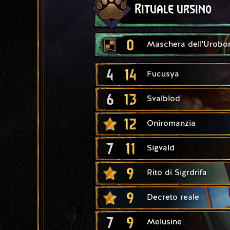
Rituale ursino
0
Maschera dell'Urobo
4
14
Fucusya
6
13
Svalblod
12
Oniromanzia
7
11
Sigvald
9
Rito di Sigrdrifa
9
Decreto reale
7
9
Melusine