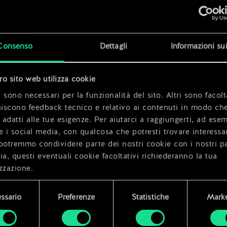
x
2
r
x
2
Consenso
Dettagli
Informazioni su
tro sito web utilizza cookie
x
2
 sono necessari per la funzionalità del sito. Altri sono facolt
niscono feedback tecnico e relativo ai contenuti in modo che
i adatti alle tue esigenze. Per aiutarci a raggiungerti, ad ese
e i social media, con qualcosa che potresti trovare interessa
potremmo condividere parte dei nostri cookie con i nostri pa
ia, questi eventuali cookie facoltativi richiederanno la tua
zzazione.
i dettagli su come utilizziamo i cookie e su come impostare l
ssario
Preferenze
Statistiche
Marke
enze sono disponibili nel menu "Impostazioni" qui sotto.