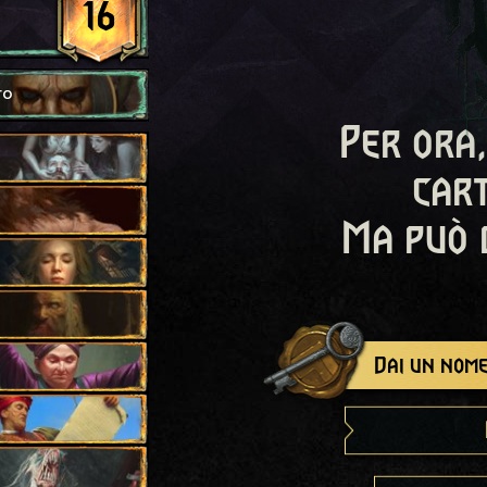
16
ro
Per ora,
cart
Ma può 
Dai un nome