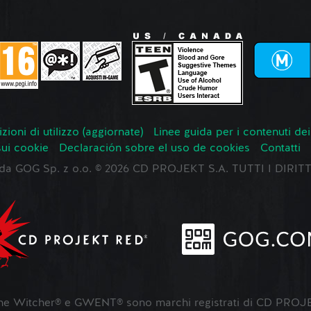
zioni di utilizzo (aggiornate)
Linee guida per i contenuti dei
sui cookie
Declaración sobre el uso de cookies
Contatti
o da GOG Sp. z o.o. © 2026 CD PROJEKT S.A. TUTTI I DIRIT
 Witcher® e GWENT® sono marchi registrati di CD PROJE