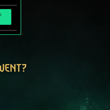
i
GWENT?