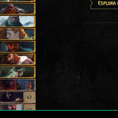
Esplora 
x
2
x
2