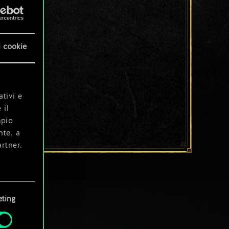
i cookie
ativi e
 il
mpio
nte, a
rtner.
e tue
ting