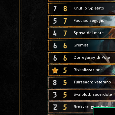
7
8
Knut lo Spietato
5
7
Facciadisegugio
4
7
Sposa del mare
6
6
Gremist
6
6
Dorregaray di Vole
5
Rivitalizzazione
8
5
Tuirseach: veterano
3
5
Svalblod: sacerdote
2
5
Brokvar: guerriero