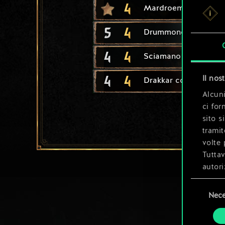
4
Mardroeme
5
4
Drummond: berserke
4
4
Sciamano
4
4
Il nos
Drakkar corazzato
Alcuni
ci for
sito s
tramit
volte 
Tuttav
autori
Selezione
Tutti 
Nece
del
prefer
consenso