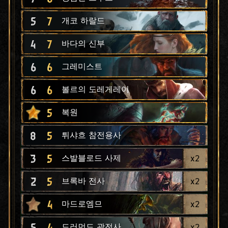
5
7
개코 하랄드
4
7
바다의 신부
6
6
그레미스트
6
6
볼르의 도레게레이
5
복원
8
5
튀샤흐 참전용사
3
5
x
2
스발블로드 사제
2
5
x
2
브록바 전사
4
x
2
마드로엠므
5
4
x
2
드러먼드 광전사