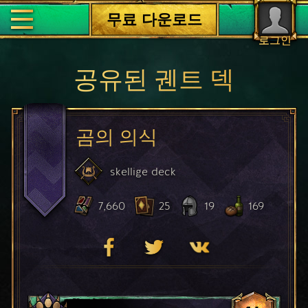
무료 다운로드
로그인
공유된 궨트 덱
곰의 의식
skellige
deck
7,660
25
19
169