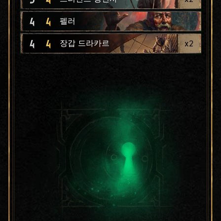
4
4
펠러
4
4
x
2
장갑 드라카르