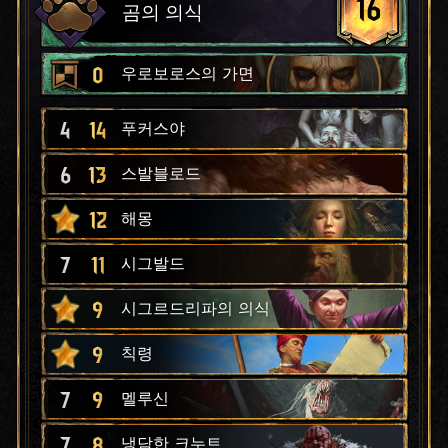
16
곰의 의식
0
우로보로스의 가면
4
14
푸커스야
6
13
스발블로드
12
해몽
7
11
시그발드
9
시그르드리파의 의식
9
칙령
7
9
멜루신
7
8
냉담한 크누트