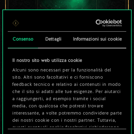
Per ora, è solo un
Consenso
Dettagli
Informazioni sui cookie
set di carte
condiviso.
Il nostro sito web utilizza cookie
Alcuni sono necessari per la funzionalità del
Ma può diventare
sito. Altri sono facoltativi e ci forniscono
feedback tecnico e relativo ai contenuti in modo
molto altro!
che il sito si adatti alle tue esigenze. Per aiutarci
a raggiungerti, ad esempio tramite i social
media, con qualcosa che potresti trovare
Dai un nome al mazzo e crea una
interessante, a volte potremmo condividere parte
guida
dei nostri cookie con i nostri partner. Tuttavia,
questi eventuali cookie facoltativi richiederanno