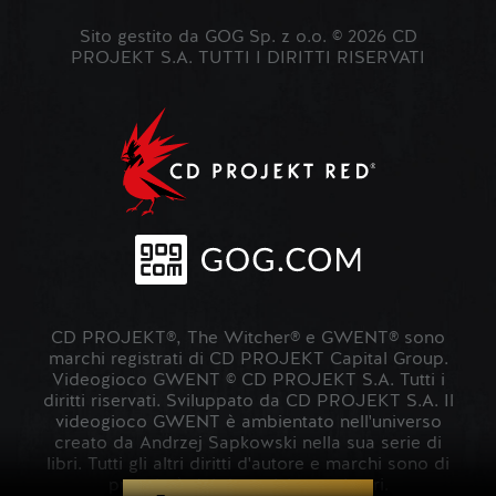
Sito gestito da GOG Sp. z o.o. © 2026 CD
PROJEKT S.A. TUTTI I DIRITTI RISERVATI
CD PROJEKT®, The Witcher® e GWENT® sono
marchi registrati di CD PROJEKT Capital Group.
Videogioco GWENT © CD PROJEKT S.A. Tutti i
diritti riservati. Sviluppato da CD PROJEKT S.A. Il
videogioco GWENT è ambientato nell'universo
creato da Andrzej Sapkowski nella sua serie di
libri. Tutti gli altri diritti d'autore e marchi sono di
proprietà dei rispettivi proprietari.