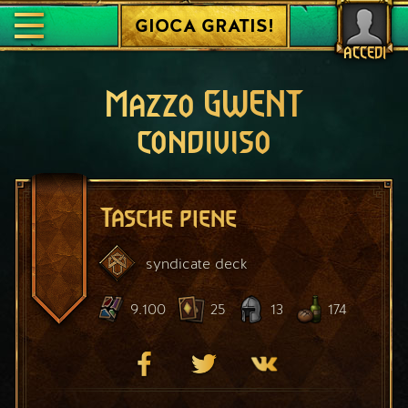
GIOCA GRATIS!
ACCEDI
Mazzo GWENT
condiviso
Tasche piene
syndicate
deck
9.100
25
13
174