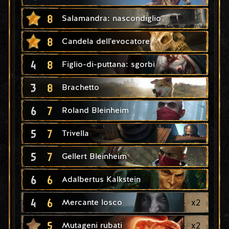
8
Salamandra: nascondiglio
8
Candela dell'evocatore
4
8
Figlio-di-puttana: sgorbi
3
8
Brachetto
6
7
Roland Bleinheim
5
7
Trivella
5
7
Gellert Bleinheim
6
6
Adalbertus Kalkstein
4
6
x
2
Mercante losco
5
x
2
Mutageni rubati