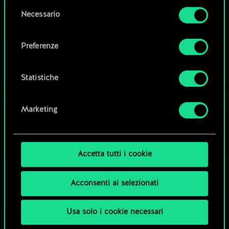
la tua autorizzazione.
Modifica mazzo
Selezione
Necessario
del
Tutti i dettagli su come utilizziamo i cookie e su
consenso
OPPURE
come impostare le tue preferenze sono
Preferenze
disponibili nel menu "Impostazioni" qui sotto.
Esplora i mazzi della community
Statistiche
Marketing
Accetta tutti i cookie
Acconsenti ai selezionati
Usa solo i cookie necessari