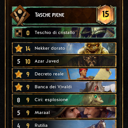
15
Tasche piene
0
Teschio di cristallo
14
Nekker dorato
5
10
Azar Javed
9
Decreto reale
9
Banca dei Vivaldi
8
9
Ciri: esplosione
5
9
Maraal
4
9
Rutilia