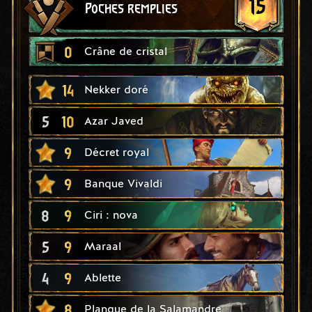
15
Poches remplies
0
Crâne de cristal
14
Nekker doré
5
10
Azar Javed
9
Décret royal
9
Banque Vivaldi
8
9
Ciri : nova
5
9
Maraal
4
9
Ablette
8
Planque de la Salamandre