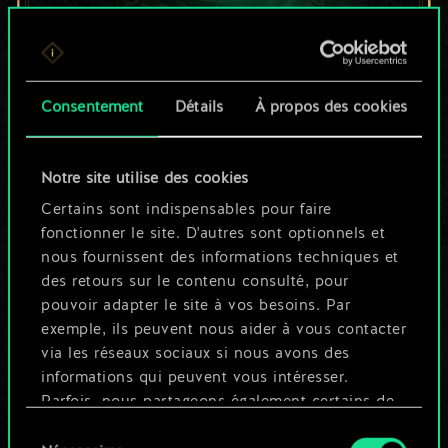
Pour l'instant, ce
Consentement
Détails
À propos des cookies
n'est qu'un jeu de
cartes partagé.
Notre site utilise des cookies
Mais cela peut être
Certains sont indispensables pour faire
fonctionner le site. D'autres sont optionnels et
tellement plus !
nous fournissent des informations techniques et
des retours sur le contenu consulté, pour
pouvoir adapter le site à vos besoins. Par
Nommer ce jeu et créer un guide
exemple, ils peuvent nous aider à vous contacter
via les réseaux sociaux si nous avons des
informations qui peuvent vous intéresser.
Modifier le jeu
Parfois, nous partageons également certains de
nos cookies avec nos partenaires. Cependant,
Sélection