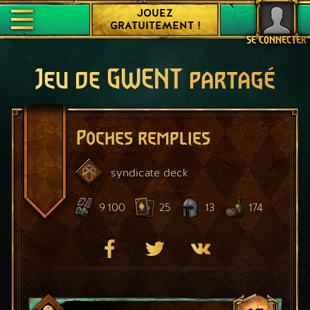
JOUEZ
GRATUITEMENT !
SE CONNECTER
Jeu de GWENT partagé
Poches remplies
syndicate
deck
9 100
25
13
174