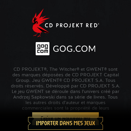
CD PROJEKT®, The Witcher® et GWENT® sont
des marques déposées de CD PROJEKT Capital
Group. Jeu GWENT© CD PROJEKT S.A. Tous
droits réservés. Développé par CD PROJEKT S.A.
Le jeu GWENT se déroule dans l'univers créé par
Andrzej Sapkowski dans sa série de livres. Tous
les autres droits d'auteur et marques
commerciales sont la propriété de leurs
propriétaires respectifs.
Créer un nouveau jeu
IMPORTER DANS MES JEUX