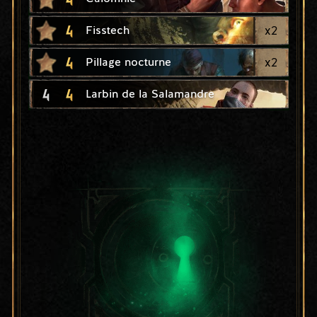
4
x
2
Fisstech
4
x
2
Pillage nocturne
4
4
Larbin de la Salamandre