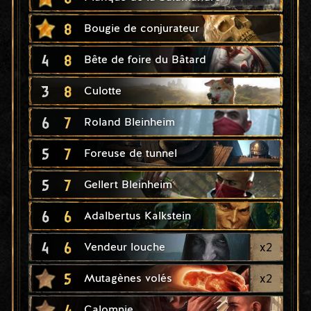
8
Bougie de conjurateur
4
8
Bête de foire du Bâtard
3
8
Culotte
6
7
Roland Bleinheim
5
7
Foreuse de tunnel
5
7
Gellert Bleinheim
6
6
Adalbertus Kalkstein
4
6
x
2
Vendeur louche
5
x
2
Mutagènes volés
4
Calomnie