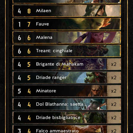
4
8
Milaen
1
7
Fauve
6
6
Malena
6
6
Treant: cinghiale
4
5
x
2
Brigante di Mahakam
4
5
x
2
Driade ranger
5
4
x
2
Minatore
4
4
x
2
Dol Blathanna: saetta
4
4
x
2
Driade bisbigliatrice
3
4
x
2
Falco ammaestrato