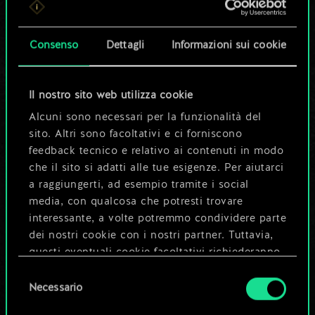
set di carte
condiviso.
Consenso
Dettagli
Informazioni sui cookie
Ma può diventare
Il nostro sito web utilizza cookie
molto altro!
Alcuni sono necessari per la funzionalità del
sito. Altri sono facoltativi e ci forniscono
feedback tecnico e relativo ai contenuti in modo
Dai un nome al mazzo e crea una
che il sito si adatti alle tue esigenze. Per aiutarci
guida
a raggiungerti, ad esempio tramite i social
media, con qualcosa che potresti trovare
interessante, a volte potremmo condividere parte
Modifica mazzo
dei nostri cookie con i nostri partner. Tuttavia,
questi eventuali cookie facoltativi richiederanno
OPPURE
la tua autorizzazione.
Selezione
Necessario
del
Tutti i dettagli su come utilizziamo i cookie e su
consenso
Esplora i mazzi della community