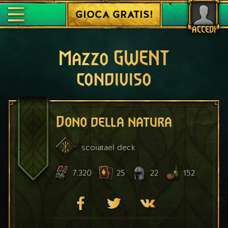
GIOCA GRATIS!
ACCEDI
Mazzo GWENT
condiviso
Dono della natura
scoiatael
deck
7.320
25
22
152