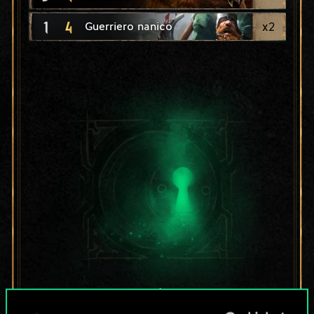
1
4
x
2
Guerriero nanico
Per ora, è solo un