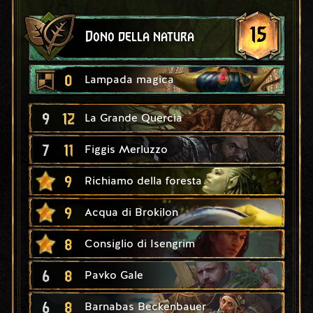
15
Dono della natura
0
Lampada magica
9
12
La Grande Quercia
7
11
Figgis Merluzzo
9
Richiamo della foresta
9
Acqua di Brokilon
8
Consiglio di Isengrim
6
8
Pavko Gale
6
8
Barnabas Beckenbauer