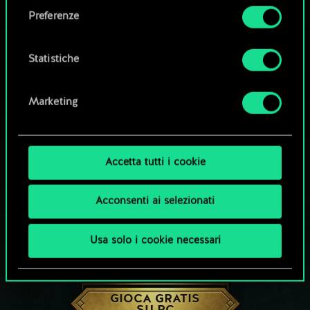
come impostare le tue preferenze sono
Preferenze
disponibili nel menu "Impostazioni" qui sotto.
Statistiche
Marketing
Accetta tutti i cookie
Acconsenti ai selezionati
Usa solo i cookie necessari
CHE NE DICI DI UNA PARTITA A GWENT?
GIOCA GRATIS
SU PC