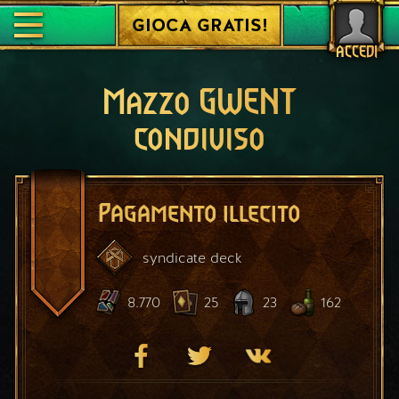
GIOCA GRATIS!
ACCEDI
Mazzo GWENT
condiviso
Pagamento illecito
syndicate
deck
8.770
25
23
162