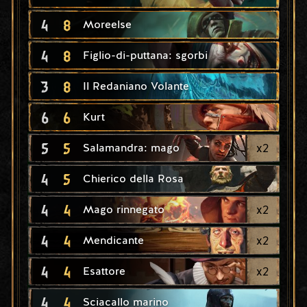
4
8
Moreelse
4
8
Figlio-di-puttana: sgorbi
3
8
Il Redaniano Volante
6
6
Kurt
5
5
x
2
Salamandra: mago
4
5
Chierico della Rosa
4
4
x
2
Mago rinnegato
4
4
x
2
Mendicante
4
4
x
2
Esattore
4
4
Sciacallo marino