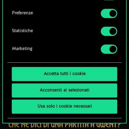
Tutti i dettagli su come utilizziamo i cookie e su
consenso
come impostare le tue preferenze sono
Esplora i mazzi della community
Preferenze
disponibili nel menu "Impostazioni" qui sotto.
Statistiche
Marketing
Accetta tutti i cookie
Acconsenti ai selezionati
Usa solo i cookie necessari
CHE NE DICI DI UNA PARTITA A GWENT?