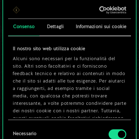
Per ora, è solo un
set di carte
Consenso
Dettagli
Informazioni sui cookie
condiviso.
Ma può diventare
Il nostro sito web utilizza cookie
Alcuni sono necessari per la funzionalità del
molto altro!
sito. Altri sono facoltativi e ci forniscono
feedback tecnico e relativo ai contenuti in modo
che il sito si adatti alle tue esigenze. Per aiutarci
Dai un nome al mazzo e crea una
a raggiungerti, ad esempio tramite i social
guida
media, con qualcosa che potresti trovare
interessante, a volte potremmo condividere parte
dei nostri cookie con i nostri partner. Tuttavia,
Modifica mazzo
questi eventuali cookie facoltativi richiederanno
la tua autorizzazione.
Selezione
OPPURE
Necessario
del