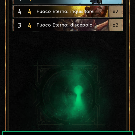
4
4
x
2
Fuoco Eterno: inquisitore
3
4
x
2
Fuoco Eterno: discepolo