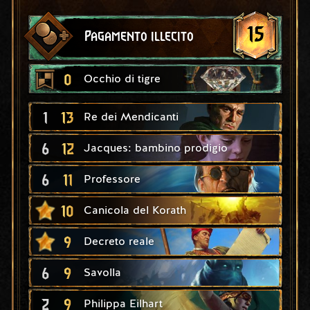
15
Pagamento illecito
0
Occhio di tigre
1
13
Re dei Mendicanti
6
12
Jacques: bambino prodigio
6
11
Professore
10
Canicola del Korath
9
Decreto reale
6
9
Savolla
2
9
Philippa Eilhart