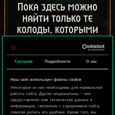
Пока здесь можно
найти только те
колоды, которыми
поделились другие
игроки.
Но их может быть
Согласие
Подробности
О нас
больше!
Наш сайт использует файлы cookie
Некоторые из них необходимы для нормальной
Назвать колоду и описать её
работы сайта. Другие опциональны — они
предоставляют нам технические данные и
информацию, связанную с содержимым сайта,
Изменить колоду
помогая делать его удобнее. Кроме того, мы