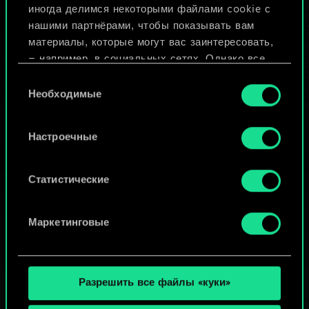
иногда делимся некоторыми файлами cookie с
ИЛИ
нашими партнёрами, чтобы показывать вам
материалы, которые могут вас заинтересовать,
— например, в социальных сетях. Однако все
Просмотреть колоды
опциональные файлы cookie требуют вашего
Выбор
разрешения.
Необходимые
согласия
Найти подробную информацию о том, как мы
Настроечные
используем ваши файлы cookie, и изменить
связанные с ними параметры можно в меню
«Настройки» ниже.
Статистические
Маркетинговые
Разрешить все файлы «куки»