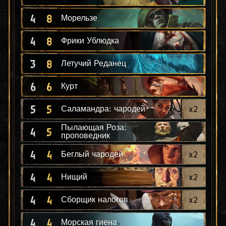
4
8
Морельзе
4
8
Фрики Ублюдка
3
8
Летучий Реданец
6
6
Курт
5
5
x
2
Саламандра: чародей
Пылающая Роза:
4
5
проповедник
4
4
x
2
Беглый чародей
4
4
x
2
Нищий
4
4
x
2
Сборщик налогов
4
4
Морская гиена