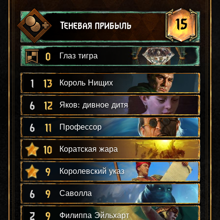
15
Теневая прибыль
0
Глаз тигра
1
13
Король Нищих
6
12
Яков: дивное дитя
6
11
Профессор
10
Коратская жара
9
Королевский указ
6
9
Саволла
2
9
Филиппа Эйльхарт