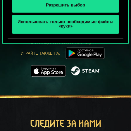
Разрешить выбор
МОЖЕТ ПАРТЕЕЧКУ В ГВИНТ?
Использовать только необходимые файлы
ИГРАТЬ
«куки»
БЕСПЛАТНО НА ПК
В этой игре есть встроенные покупки
ИГРАЙТЕ ТАКЖЕ НА:
СЛЕДИТЕ ЗА НАМИ