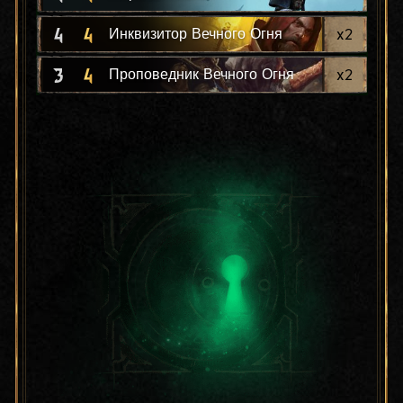
4
4
x
2
Инквизитор Вечного Огня
3
4
x
2
Проповедник Вечного Огня