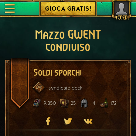
GIOCA GRATIS!
ACCEDI
Mazzo GWENT
condiviso
Soldi sporchi
syndicate
deck
9.850
25
14
172