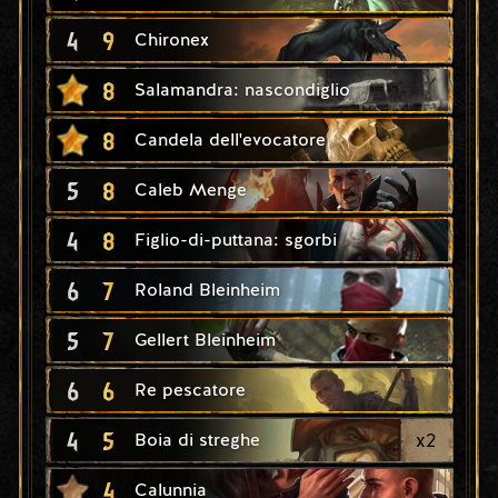
4
9
Chironex
8
Salamandra: nascondiglio
8
Candela dell'evocatore
5
8
Caleb Menge
4
8
Figlio-di-puttana: sgorbi
6
7
Roland Bleinheim
5
7
Gellert Bleinheim
6
6
Re pescatore
4
5
x
2
Boia di streghe
4
Calunnia