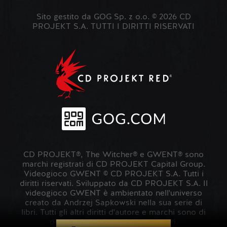
Sito gestito da GOG Sp. z o.o. © 2026 CD
PROJEKT S.A. TUTTI I DIRITTI RISERVATI
CD PROJEKT®, The Witcher® e GWENT® sono
marchi registrati di CD PROJEKT Capital Group.
Videogioco GWENT © CD PROJEKT S.A. Tutti i
diritti riservati. Sviluppato da CD PROJEKT S.A. Il
videogioco GWENT è ambientato nell'universo
creato da Andrzej Sapkowski nella sua serie di
libri. Tutti gli altri diritti d'autore e marchi sono di
proprietà dei rispettivi proprietari.