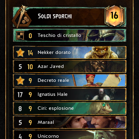
16
Soldi sporchi
0
Teschio di cristallo
14
Nekker dorato
5
10
Azar Javed
9
Decreto reale
17
9
Ignatius Hale
8
9
Ciri: esplosione
5
9
Maraal
4
9
Unicorno