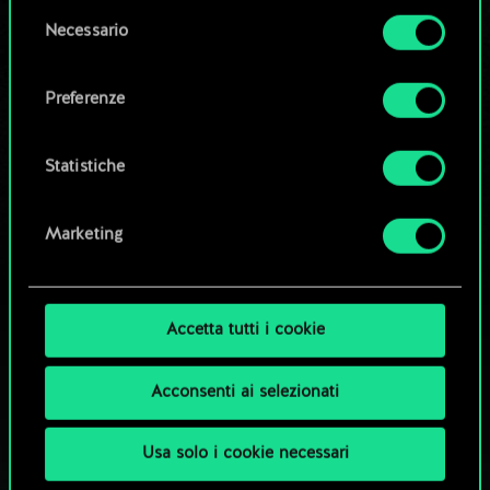
la tua autorizzazione.
Modifica mazzo
Selezione
Necessario
del
Tutti i dettagli su come utilizziamo i cookie e su
consenso
OPPURE
come impostare le tue preferenze sono
Preferenze
disponibili nel menu "Impostazioni" qui sotto.
Esplora i mazzi della community
Statistiche
Marketing
Accetta tutti i cookie
Acconsenti ai selezionati
Usa solo i cookie necessari