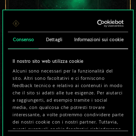
Per ora, è solo un
Consenso
Dettagli
Informazioni sui cookie
set di carte
condiviso.
Il nostro sito web utilizza cookie
Alcuni sono necessari per la funzionalità del
Ma può diventare
sito. Altri sono facoltativi e ci forniscono
feedback tecnico e relativo ai contenuti in modo
molto altro!
che il sito si adatti alle tue esigenze. Per aiutarci
a raggiungerti, ad esempio tramite i social
media, con qualcosa che potresti trovare
Dai un nome al mazzo e crea una
interessante, a volte potremmo condividere parte
guida
dei nostri cookie con i nostri partner. Tuttavia,
questi eventuali cookie facoltativi richiederanno