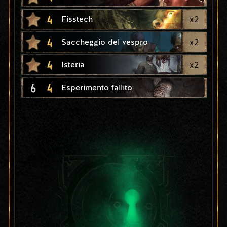
4
x
2
Fisstech
4
x
2
Saccheggio del vespro
4
x
2
Isteria
6
4
Esperimento fallito