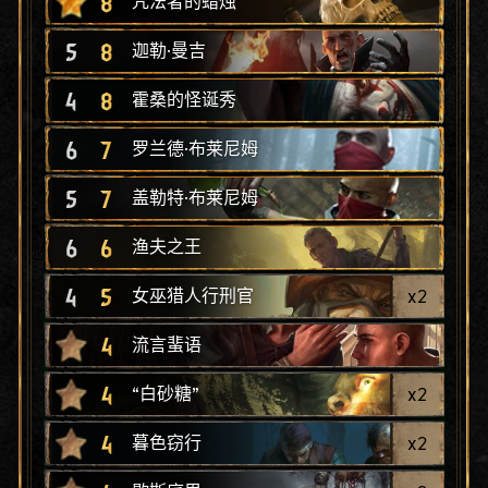
8
咒法者的蜡烛
5
8
迦勒·曼吉
4
8
霍桑的怪诞秀
6
7
罗兰德·布莱尼姆
5
7
盖勒特·布莱尼姆
6
6
渔夫之王
4
5
x
2
女巫猎人行刑官
4
流言蜚语
4
x
2
“白砂糖”
4
x
2
暮色窃行