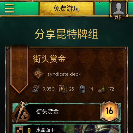
免费游玩
登陆
分享昆特牌组
街头赏金
syndicate
deck
9,850
25
14
172
16
街头赏金
0
水晶面甲