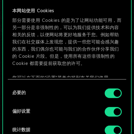
牌，但能做的不止这
本网站使用 Cookies
部分需要使用 Cookies 的是为了让网站功能可用，而
些！
另一部分是非强制性的，可以为我们提供技术和内容
相关的反馈，以便网站将更好地服务于您。例如帮助
我们在社交媒体上发现您，提供一些您可能会感兴趣
给牌组命名并撰写攻略
的东西，我们偶尔也可能与我们的合作伙伴分享我们
的 Cookie 片段。但是，使用所有这些非强制性的
Cookie 都需要提前获取您的许可。
编辑牌组
您可以在下面的"设置"菜单中找到有关我们使用
或
Cookie 的所有详细信息，并调整您对 Cookie 的偏
同
好。一旦您了解了其中的内容并准备好继续，请点
必要的
意
击"确定"。
浏览社区牌组
选
择
偏好设置
统计数据