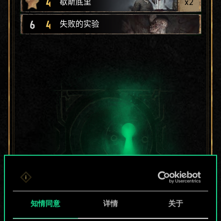
4
x
2
歇斯底里
6
4
失败的实验
知情同意
详情
关于
目前只是分享了一套