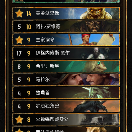
14
黄金孽鬼像
5
10
阿扎·贾维德
9
皇家谕令
17
9
伊格内修斯·黑尔
8
9
希里：新星
5
9
马拉尔
4
9
独角兽
4
9
梦魇独角兽
8
火蜥蜴帮藏身处