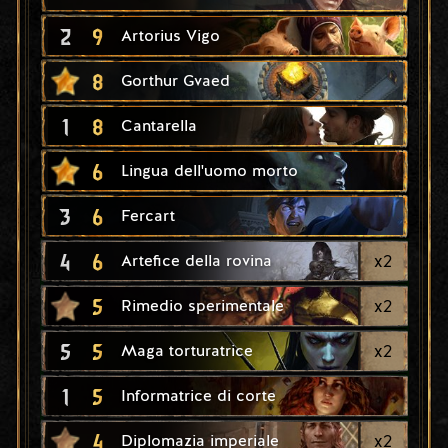
2
9
Artorius Vigo
8
Gorthur Gvaed
1
8
Cantarella
6
Lingua dell'uomo morto
3
6
Fercart
4
6
x
2
Artefice della rovina
5
x
2
Rimedio sperimentale
5
5
x
2
Maga torturatrice
1
5
Informatrice di corte
4
x
2
Diplomazia imperiale