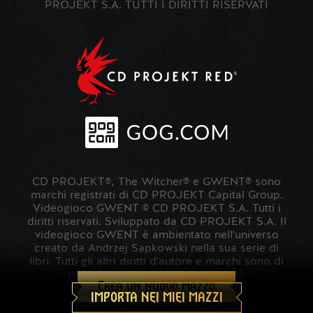
PROJEKT S.A. TUTTI I DIRITTI RISERVATI
CD PROJEKT®, The Witcher® e GWENT® sono
marchi registrati di CD PROJEKT Capital Group.
Videogioco GWENT © CD PROJEKT S.A. Tutti i
diritti riservati. Sviluppato da CD PROJEKT S.A. Il
videogioco GWENT è ambientato nell'universo
creato da Andrzej Sapkowski nella sua serie di
libri. Tutti gli altri diritti d'autore e marchi sono di
proprietà dei rispettivi proprietari.
Crea un nuovo mazzo
IMPORTA NEI MIEI MAZZI