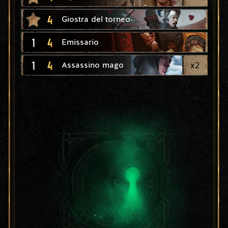
4
Giostra del torneo
1
4
Emissario
1
4
x
2
Assassino mago