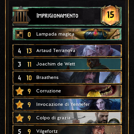
15
Imprigionamento
0
Lampada magica
4
13
Artaud Terranova
3
11
Joachim de Wett
4
10
Braathens
9
Corruzione
9
Invocazione di Yennefer
9
Colpo di grazia
5
9
Vilgefortz