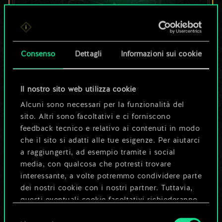
Per ora, è solo un
set di carte
Consenso
Dettagli
Informazioni sui cookie
condiviso.
Il nostro sito web utilizza cookie
Ma può diventare
Alcuni sono necessari per la funzionalità del
sito. Altri sono facoltativi e ci forniscono
molto altro!
feedback tecnico e relativo ai contenuti in modo
che il sito si adatti alle tue esigenze. Per aiutarci
a raggiungerti, ad esempio tramite i social
Dai un nome al mazzo e crea una
media, con qualcosa che potresti trovare
guida
interessante, a volte potremmo condividere parte
dei nostri cookie con i nostri partner. Tuttavia,
questi eventuali cookie facoltativi richiederanno
Modifica mazzo
la tua autorizzazione.
Selezione