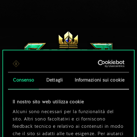
Consenso
Dettagli
Informazioni sui cookie
Il nostro sito web utilizza cookie
CHE NE DICI DI UNA PARTITA A GWENT?
Alcuni sono necessari per la funzionalità del
GIOCA GRATIS
sito. Altri sono facoltativi e ci forniscono
SU PC
feedback tecnico e relativo ai contenuti in modo
Questo titolo offre acquisti all'interno del gioco.
che il sito si adatti alle tue esigenze. Per aiutarci