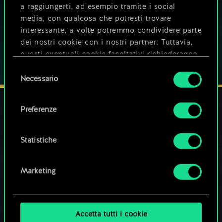
a raggiungerti, ad esempio tramite i social
GIOCA ANCHE SU
media, con qualcosa che potresti trovare
interessante, a volte potremmo condividere parte
dei nostri cookie con i nostri partner. Tuttavia,
questi eventuali cookie facoltativi richiederanno
la tua autorizzazione.
Selezione
Necessario
del
Tutti i dettagli su come utilizziamo i cookie e su
consenso
come impostare le tue preferenze sono
Preferenze
disponibili nel menu "Impostazioni" qui sotto.
I NOSTRI CANALI SOCIAL
Statistiche
Marketing
Accetta tutti i cookie