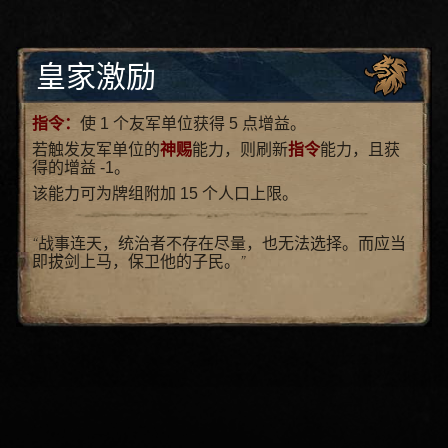
皇家激励
指令：
使 1 个友军单位获得 5 点增益。
若触发友军单位的
神赐
能力，则刷新
指令
能力，且获
得的增益 -1。
该能力可为牌组附加 15 个人口上限。
“战事连天，统治者不存在尽量，也无法选择。而应当
即拔剑上马，保卫他的子民。”