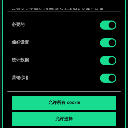
您可以在下面的"设置"菜单中找到有关我们使用
Cookie 的所有详细信息，并调整您对 Cookie 的偏
同
保持联络
好。一旦您了解了其中的内容并准备好继续，请点
必要的
意
击"确定"。
选
择
偏好设置
统计数据
营销({0})
允许所有 cookie
允许选择