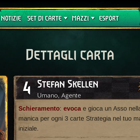
Crimson Curse
Guide
NOTIZIE
SET DI CARTE
MAZZI
ESPORT
Dettagli carta
4
Stefan Skellen
Umano, Agente
Schieramento
:
evoca
e gioca un Asso nell
manica per ogni 3 carte Strategia nel tuo 
iniziale.