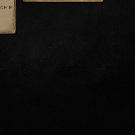
ice è