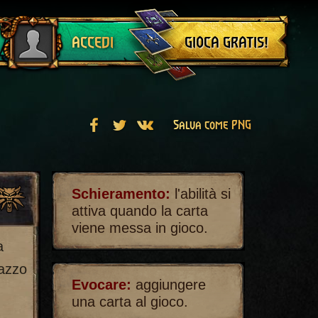
Esci
GIOCA GRATIS!
ACCEDI
Salva come PNG
Schieramento:
l'abilità si
attiva quando la carta
viene messa in gioco.
a
mazzo
Evocare:
aggiungere
una carta al gioco.