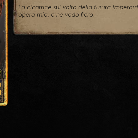
La cicatrice sul volto della futura imperatr
opera mia, e ne vado fiero.
3