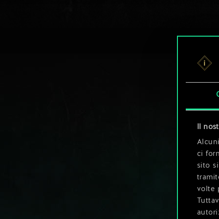
Il nos
Alcuni
ci for
sito s
tramit
volte 
Tuttav
autori