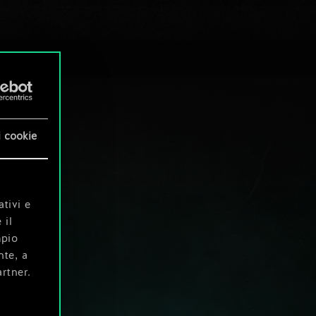
i cookie
ativi e
 il
mpio
nte, a
rtner.