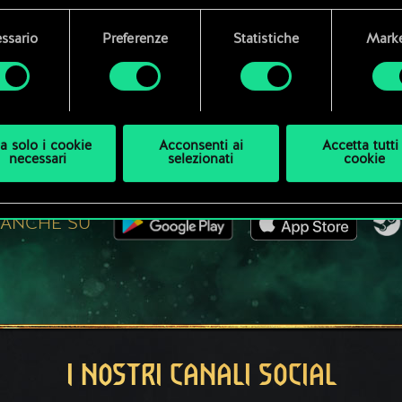
E DICI DI UNA PARTITA A 
i dettagli su come utilizziamo i cookie e su come impostare l
ssario
Preferenze
Statistiche
Marke
enze sono disponibili nel menu "Impostazioni" qui sotto.
GIOCA GRATIS SU PC
a solo i cookie
Acconsenti ai
Accetta tutti 
necessari
selezionati
cookie
Questo titolo offre acquisti all'interno del gioco.
 ANCHE SU
I NOSTRI CANALI SOCIAL