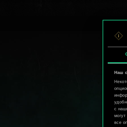
Наш с
Некот
опцио
инфор
удобн
с наш
могут
все о