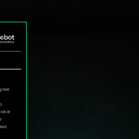
угие
о
ookie
е
ако