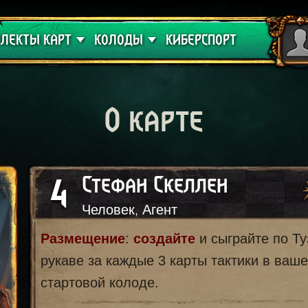
 проклятие
Гайды
ЛЕКТЫ КАРТ
КОЛОДЫ
КИБЕРСПОРТ
О карте
4
Стефан Скеллен
Человек, Агент
Размещение
:
создайте
и сыграйте по Ту
рукаве за каждые 3 карты тактики в ваш
стартовой колоде.