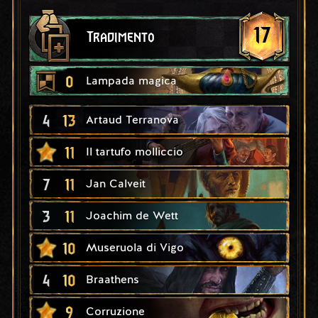
17
Tradimento
0
Lampada magica
4
13
Artaud Terranova
11
Il tartufo molliccio
7
11
Jan Calveit
3
11
Joachim de Wett
10
Museruola di Vigo
4
10
Braathens
9
Corruzione