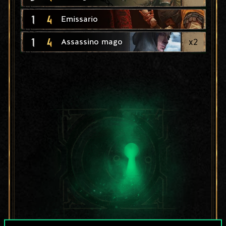
1
4
Emissario
1
4
x
2
Assassino mago