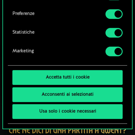
Tutti i dettagli su come utilizziamo i cookie e su
consenso
come impostare le tue preferenze sono
Esplora i mazzi della community
Preferenze
disponibili nel menu "Impostazioni" qui sotto.
Statistiche
Marketing
Accetta tutti i cookie
Acconsenti ai selezionati
Usa solo i cookie necessari
CHE NE DICI DI UNA PARTITA A GWENT?