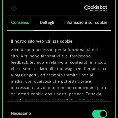
Per ora, è solo un
set di carte
Consenso
Dettagli
Informazioni sui cookie
condiviso.
Ma può diventare
Il nostro sito web utilizza cookie
Alcuni sono necessari per la funzionalità del
molto altro!
sito. Altri sono facoltativi e ci forniscono
feedback tecnico e relativo ai contenuti in modo
che il sito si adatti alle tue esigenze. Per aiutarci
Dai un nome al mazzo e crea una
a raggiungerti, ad esempio tramite i social
guida
media, con qualcosa che potresti trovare
interessante, a volte potremmo condividere parte
dei nostri cookie con i nostri partner. Tuttavia,
Modifica mazzo
questi eventuali cookie facoltativi richiederanno
la tua autorizzazione.
Selezione
OPPURE
Necessario
del