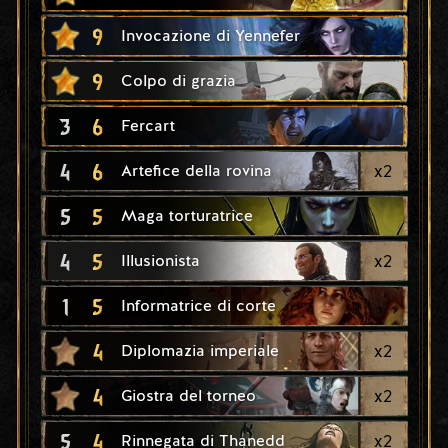
9
Invocazione di Yennefer
9
Colpo di grazia
3
6
Fercart
4
6
x
2
Artefice della rovina
5
5
Maga torturatrice
4
5
x
2
Illusionista
1
5
Informatrice di corte
4
x
2
Diplomazia imperiale
4
x
2
Giostra del torneo
5
4
x
2
Rinnegata di Thanedd