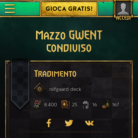
GIOCA GRATIS!
ACCEDI
Mazzo GWENT
condiviso
Tradimento
nilfgaard
deck
8.400
25
16
167