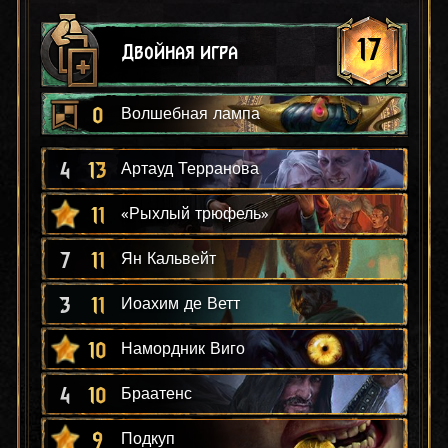
17
Двойная игра
0
Волшебная лампа
4
13
Артауд Терранова
11
«Рыхлый трюфель»
7
11
Ян Кальвейт
3
11
Иоахим де Ветт
10
Намордник Виго
4
10
Браатенс
9
Подкуп