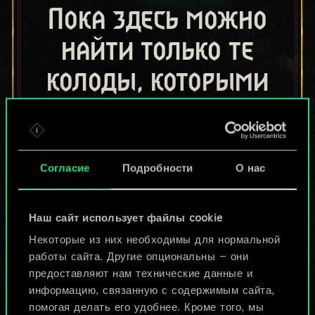
Пока здесь можно
найти только те
колоды, которыми
поделились другие
игроки.
Но их может быть
Согласие
Подробности
О нас
больше!
Наш сайт использует файлы cookie
Некоторые из них необходимы для нормальной
Назвать колоду и описать её
работы сайта. Другие опциональны — они
предоставляют нам технические данные и
информацию, связанную с содержимым сайта,
Изменить колоду
помогая делать его удобнее. Кроме того, мы