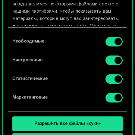
иногда делимся некоторыми файлами cookie с
ИЛИ
нашими партнёрами, чтобы показывать вам
материалы, которые могут вас заинтересовать,
— например, в социальных сетях. Однако все
Просмотреть колоды
опциональные файлы cookie требуют вашего
Выбор
разрешения.
Необходимые
согласия
Найти подробную информацию о том, как мы
Настроечные
используем ваши файлы cookie, и изменить
связанные с ними параметры можно в меню
«Настройки» ниже.
Статистические
Маркетинговые
Разрешить все файлы «куки»