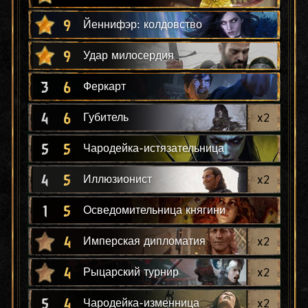
9
Йеннифэр: колдовство
9
Удар милосердия
3
6
Феркарт
4
6
x
2
Губитель
5
5
Чародейка-истязательница
4
5
x
2
Иллюзионист
1
5
Осведомительница княгини
4
x
2
Имперская дипломатия
4
x
2
Рыцарский турнир
5
4
x
2
Чародейка-изменница