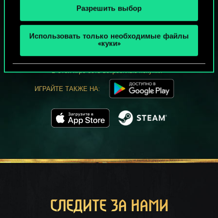
Разрешить выбор
МОЖЕТ ПАРТЕЕЧКУ В ГВИНТ?
Использовать только необходимые файлы
ИГРАТЬ
«куки»
БЕСПЛАТНО НА ПК
В этой игре есть встроенные покупки
ИГРАЙТЕ ТАКЖЕ НА:
СЛЕДИТЕ ЗА НАМИ